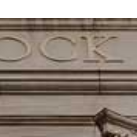
ľuďom spoľahlivé, nezávislé a praktické informácie o investovaní n
Slovensku aj v susedných krajinách vďaka našim odborným článkom, det
nvestičné vedomosti tak, aby ich dokázal využiť každý od úplných za
nou praxou, ktorí do obsahu vkladajú vlastné skúsenosti z finančných tr