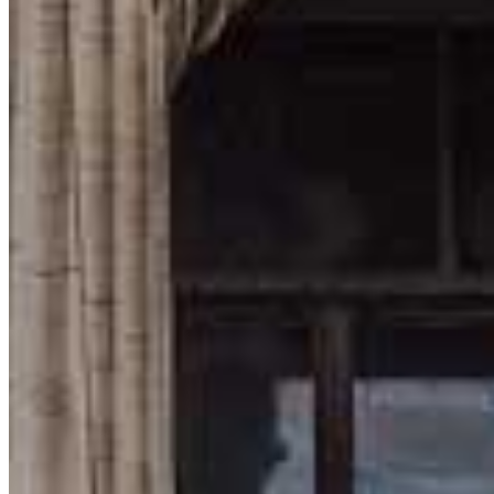
Valentína Vajdová
Country Web Manager, redaktorka a editorka
Soňa Kőröšiová
Content Quality Manager, redaktorka a editorka
Naše míľniky
2017
Spustili sme portál Uspesnynaburze.sk
2018
Po úspechu na domácom trhu sme expandovali do Českej republiky
2020
Vznikla Akadémia úspešného investora
2022