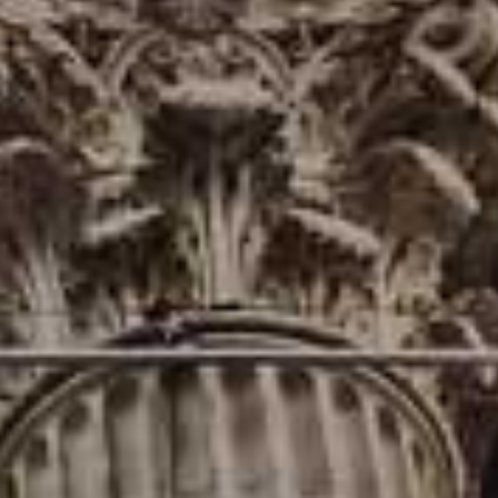
málnu objektivitu, aby naše hodnotenia vždy poskytli najlepší
ecenzie, ktoré pomáhajú každému robiť lepšie investičné rozhodnutia.