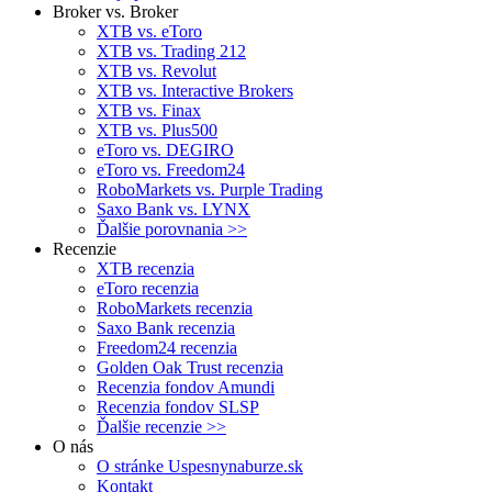
Broker vs. Broker
XTB vs. eToro
XTB vs. Trading 212
XTB vs. Revolut
XTB vs. Interactive Brokers
XTB vs. Finax
XTB vs. Plus500
eToro vs. DEGIRO
eToro vs. Freedom24
RoboMarkets vs. Purple Trading
Saxo Bank vs. LYNX
Ďalšie porovnania >>
Recenzie
XTB recenzia
eToro recenzia
RoboMarkets recenzia
Saxo Bank recenzia
Freedom24 recenzia
Golden Oak Trust recenzia
Recenzia fondov Amundi
Recenzia fondov SLSP
Ďalšie recenzie >>
O nás
O stránke Uspesnynaburze.sk
Kontakt