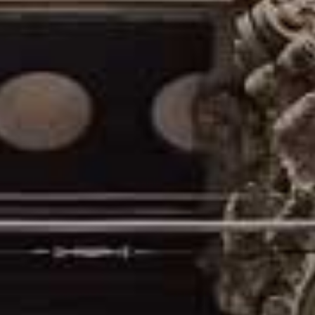
enú na reálnych dátach a vlastných skúsenostiach. Usilujeme sa o maxi
ne pridávame nové odborné články, sprievodcov, návody, porovnania a r
k