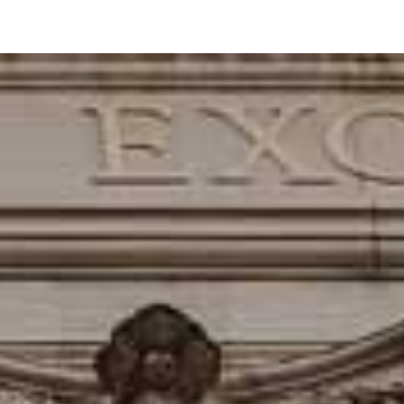
a burze.
ailným recenziám a porovnaniam brokerov.
čiatočníkov až po skúsených profesionálov a zároveň pomôcť ľuďom
hov.