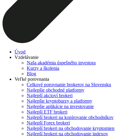
Úvod
Vzdelávanie
Naša akadémia úspešného investora
Kurzy a školenia
Blog
Veľké porovnania
Celkové porovnanie brokerov na Slovensku
Najlepšie obchodné platformy
Najlepší akcioví brokeri
Najlepšie kryptoburzy a platformy
Najlepšie aplikácie na investovanie
Najlepší ETF brokeri
Najlepší brokeri na kopírovanie obchodníkov
Najlepší Forex brokeri
Najlepší brokeri na obchodovanie kryptomien
Najlepší brokeri na obchodovanie indexov