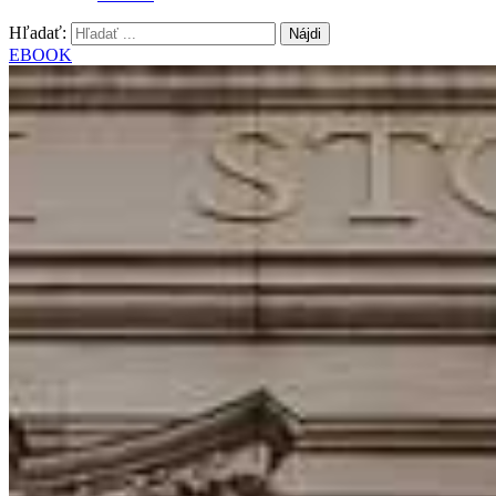
Hľadať:
EBOOK
O stránke Uspesnynaburze.sk
Portál Uspesnynaburze.sk vznikol v roku 2017 s víziou priniesť 
Postupne sme sa stali stabilnou oporou pre tisíce používateľov na 
Naším poslaním je sprístupniť a zrozumiteľne vysvetliť komplexné i
investovať efektívne a s minimálnymi poplatkami.
Naše hodnoty
Odbornosť overená praxou
Všetky naše články a recenzie pripravujú investiční experti s dlhoroč