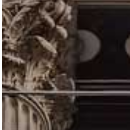
Objektivita na prvom mieste
Pri každej recenzii a porovnaní sa opierame o overenú metodiku založ
investičný zážitok pre používateľa.
Vzdelávanie pre každého
Veríme, že dobre informovaný investor je úspešný investor. Pravidel
Náš tím
Spoznajte tím expertov, ktorí stoja za portálom Uspesnynaburze.sk.
Lukáš Ištvan
Investičný expert, šéfredaktor a zakladateľ portálu Uspesnynaburze.s