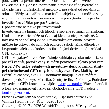
používateľ na prvom mieste, na ktorom si na našom webe
zakladáme. Celý obsah, porovnania a recenzie sú vytvorené na
základe našej profesionálnej metodiky, nezávislej od províznych
odmien. Vždy sa snažíme o maximálnu objektivitu, a môžete si byť
istý, že naše hodnotenia sú zamerané na poskytnutie najlepšieho
investičného zážitku pre používateľa.
Upozornenie na riziko pri investovaní:
Investovanie na finančných trhoch je spojené so značným rizikom.
Hodnota investície môže rásť, ale aj klesať a nie je zaručené, že
investor zhodnotí svoj vklad. Prostredníctvom online brokera
môžete investovať do cenných papierov (akcie, ETF, dlhopisy),
kryptomien alebo obchodovať s finančnými derivátmi (napríklad
CFD kontrakty).
CFD ako pákové investičné nástroje zahŕňajú vysokú mieru rizika
pre váš kapitál, pretože ceny sa môžu pohybovať rýchlo proti vám.
Na 52-74% účtov retailových investorov došlo k vzniku straty
pri obchodovaní CFD u týchto poskytovateľov.
Mali by ste
zvážiť, či chápete, ako CFD kontrakty fungujú, a či si môžete
dovoliť podstúpiť vysoké riziko, že utrpíte finančné straty. Podrobné
vysvetlenie CFD kontraktov nájdete
na tejto stránke
. Viac informácií
o tom, ako manažovať riziko pri obchodovaní s CFD nájdete
v
tomto upozornení
.
Prevádzkovateľom webovej stránky Uspesnynaburze.sk je
WinsideTrading s.r.o. (IČO - 52985156).
Copyright © 2017 - 2026 WinsideTrading s.r.o. Všetky práva