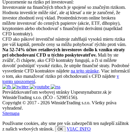
Upozornenie na riziko pri investovaní:
Investovanie na finančných trhoch je spojené so značným rizikom.
Hodnota investície môže rásť, ale aj klesať a nie je zaručené, že
investor zhodnotí svoj vklad. Prostredníctvom online brokera
môžete investovať do cenných papierov (akcie, ETF, dlhopisy),
kryptomien alebo obchodovať s finančnými derivátmi (napríklad
CFD kontrakty).
CFD ako pákové investičné nástroje zahŕňajú vysokú mieru rizika
pre váš kapitál, pretože ceny sa môžu pohybovať rýchlo proti vám.
Na 52-74% účtov retailových investorov došlo k vzniku straty
pri obchodovaní CFD u týchto poskytovateľov.
Mali by ste
zvážiť, či chápete, ako CFD kontrakty fungujú, a či si môžete
dovoliť podstúpiť vysoké riziko, že utrpíte finančné straty. Podrobné
vysvetlenie CFD kontraktov nájdete
na tejto stránke
. Viac informácií
o tom, ako manažovať riziko pri obchodovaní s CFD nájdete
v
tomto upozornení
.
Prevádzkovateľom webovej stránky Uspesnynaburze.sk je
WinsideTrading s.r.o. (IČO - 52985156).
Copyright © 2017 - 2026 WinsideTrading s.r.o. Všetky práva
vyhradené.
Sitemapa
Používame cookies, aby sme pre vás zabezpečili ten najlepší zážitok
z našich webových stránok.
VIAC INFO
OK