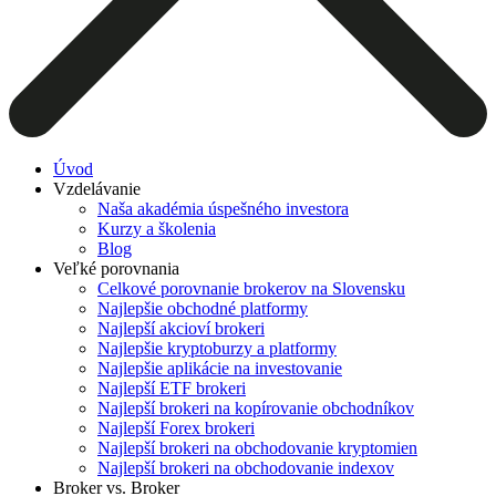
Úvod
Vzdelávanie
Naša akadémia úspešného investora
Kurzy a školenia
Blog
Veľké porovnania
Celkové porovnanie brokerov na Slovensku
Najlepšie obchodné platformy
Najlepší akcioví brokeri
Najlepšie kryptoburzy a platformy
Najlepšie aplikácie na investovanie
Najlepší ETF brokeri
Najlepší brokeri na kopírovanie obchodníkov
Najlepší Forex brokeri
Najlepší brokeri na obchodovanie kryptomien
Najlepší brokeri na obchodovanie indexov
Broker vs. Broker