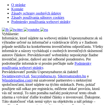
O stránke
Kontakt
Zásady ochrany osobných údajov
Zásady používania súborov cookies
Podmienky používania webovej stránky
Vyhlásenie:
Informácie, ktoré nájdete na webovej stránke Uspesnynaburze.sk sú
výhradne určené na informačné a vzdelávacie účely a v žiadnom
prípade neslúžia ku konkrétnemu investičnému odporúčaniu. Všetky
informácie a názory vychádzajú z osobných investičných skúseností
autorov článkov. Prevádzkovateľ webstránky neposkytuje žiadne
investičné, právne, daňové ani iné odborné poradenstvo. Pre
podrobnejšie informácie si prosím prečítajte naše
Podmienky
používania webovej stránky
.
Prevádzkovateľ portálu Uspesnynaburze.sk (taktiež
Swiatinwestycji.pl
,
Succeslabursa.ro
,
Sikeresatozsden.hu
a
Winsidetrading.com
) má uzatvorené partnerstvo s niektorými
spoločnosťami, ktoré nájdete na týchto stránkach. Preto, pokiaľ
použijete náš odkaz pre registráciu, môžeme získať províziu, ktorá
vás nič nestojí. To nám pomáha naďalej poskytovať tento obsah
zdarma a vytvárať ďalšie kvalitné články o investovaní. Ďakujeme.
Táto skutočnosť však nemá vplyv na objektivitu a náš prístup –