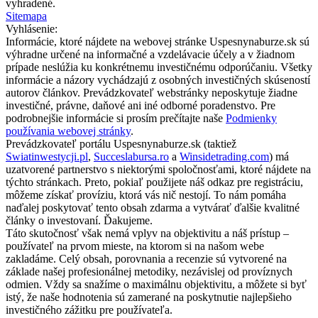
vyhradené.
Sitemapa
Vyhlásenie:
Informácie, ktoré nájdete na webovej stránke Uspesnynaburze.sk sú
výhradne určené na informačné a vzdelávacie účely a v žiadnom
prípade neslúžia ku konkrétnemu investičnému odporúčaniu. Všetky
informácie a názory vychádzajú z osobných investičných skúseností
autorov článkov. Prevádzkovateľ webstránky neposkytuje žiadne
investičné, právne, daňové ani iné odborné poradenstvo. Pre
podrobnejšie informácie si prosím prečítajte naše
Podmienky
používania webovej stránky
.
Prevádzkovateľ portálu Uspesnynaburze.sk (taktiež
Swiatinwestycji.pl
,
Succeslabursa.ro
a
Winsidetrading.com
) má
uzatvorené partnerstvo s niektorými spoločnosťami, ktoré nájdete na
týchto stránkach. Preto, pokiaľ použijete náš odkaz pre registráciu,
môžeme získať províziu, ktorá vás nič nestojí. To nám pomáha
naďalej poskytovať tento obsah zdarma a vytvárať ďalšie kvalitné
články o investovaní. Ďakujeme.
Táto skutočnosť však nemá vplyv na objektivitu a náš prístup –
používateľ na prvom mieste, na ktorom si na našom webe
zakladáme. Celý obsah, porovnania a recenzie sú vytvorené na
základe našej profesionálnej metodiky, nezávislej od províznych
odmien. Vždy sa snažíme o maximálnu objektivitu, a môžete si byť
istý, že naše hodnotenia sú zamerané na poskytnutie najlepšieho
investičného zážitku pre používateľa.