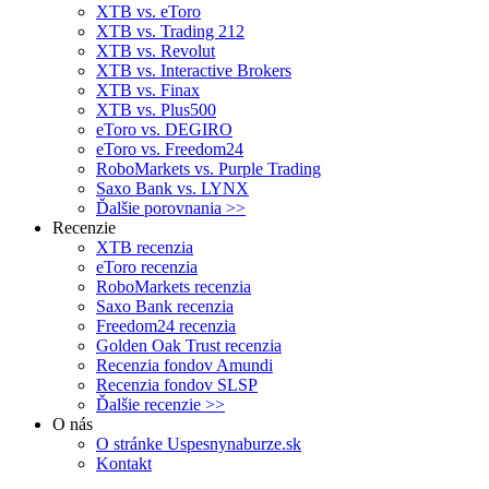
XTB vs. eToro
XTB vs. Trading 212
XTB vs. Revolut
XTB vs. Interactive Brokers
XTB vs. Finax
XTB vs. Plus500
eToro vs. DEGIRO
eToro vs. Freedom24
RoboMarkets vs. Purple Trading
Saxo Bank vs. LYNX
Ďalšie porovnania >>
Recenzie
XTB recenzia
eToro recenzia
RoboMarkets recenzia
Saxo Bank recenzia
Freedom24 recenzia
Golden Oak Trust recenzia
Recenzia fondov Amundi
Recenzia fondov SLSP
Ďalšie recenzie >>
O nás
O stránke Uspesnynaburze.sk
Kontakt