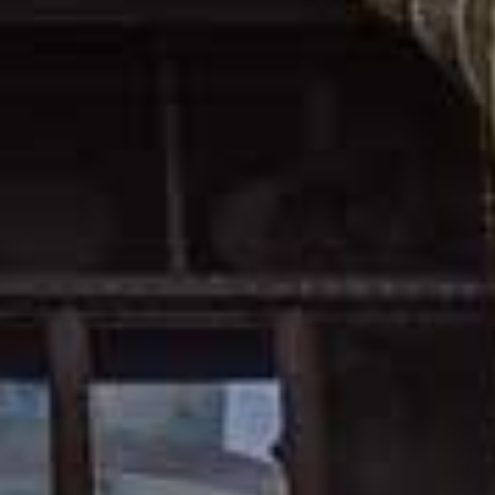
o aj svojim priateľom. Pomôžete tak rozšíriť kvalitné informácie o ob
 stratégiou