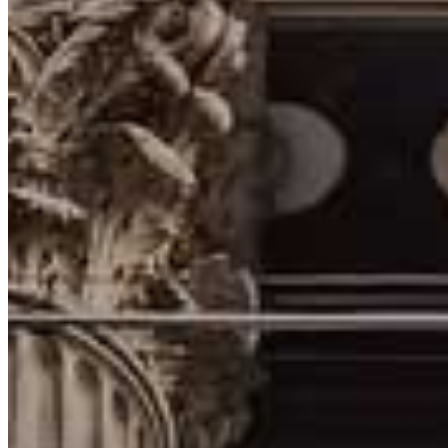
Bez nej by boli začiatky ťažšie
3. Čo je Stop Loss?
Prečo by ste ho mali začať používať
4. Čo je Pip, Bod a Tick?
Jednotky, ktoré merajú vzdialenosť ceny
5. Čo je Lot, Mini a Mikro Lot?
Na veľkosti záleží
6. Čo je Spread?