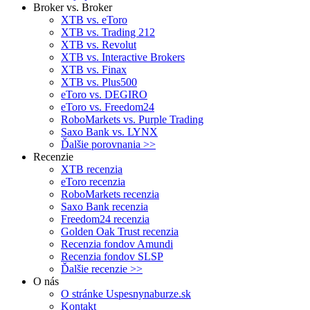
Broker vs. Broker
XTB vs. eToro
XTB vs. Trading 212
XTB vs. Revolut
XTB vs. Interactive Brokers
XTB vs. Finax
XTB vs. Plus500
eToro vs. DEGIRO
eToro vs. Freedom24
RoboMarkets vs. Purple Trading
Saxo Bank vs. LYNX
Ďalšie porovnania >>
Recenzie
XTB recenzia
eToro recenzia
RoboMarkets recenzia
Saxo Bank recenzia
Freedom24 recenzia
Golden Oak Trust recenzia
Recenzia fondov Amundi
Recenzia fondov SLSP
Ďalšie recenzie >>
O nás
O stránke Uspesnynaburze.sk
Kontakt