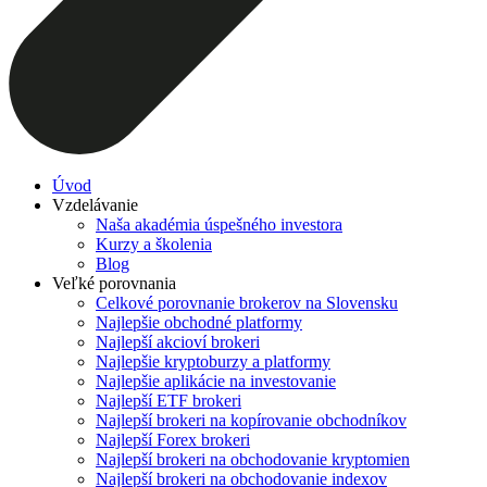
Úvod
Vzdelávanie
Naša akadémia úspešného investora
Kurzy a školenia
Blog
Veľké porovnania
Celkové porovnanie brokerov na Slovensku
Najlepšie obchodné platformy
Najlepší akcioví brokeri
Najlepšie kryptoburzy a platformy
Najlepšie aplikácie na investovanie
Najlepší ETF brokeri
Najlepší brokeri na kopírovanie obchodníkov
Najlepší Forex brokeri
Najlepší brokeri na obchodovanie kryptomien
Najlepší brokeri na obchodovanie indexov