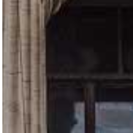
Dôležitý aspekt úspešného tradingu
7. Čo sú čakajúce (limitné) objednávky?
Detailný popis užitočných obchodných príkazov
Bol pre vás tento slovník tradera a investora užitočný?
Odporučte h
sveta tradingu a pridajte sa k nám aj na
Facebooku
.
Získajte ZDARMA náš ebook s unikátnou obchodnou
Chcem ebook zdarma
Hlavné menu
Úvod
Akadémia