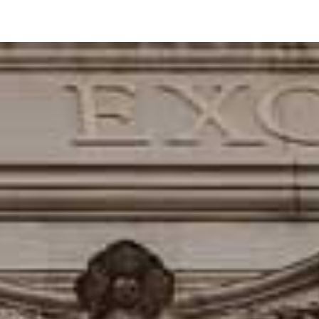
nčných trhoch je nevyhnutné rozumieť ich významu a správne ich
ať sa v terminológii finančných trhov.
vané stručne, vecne a zrozumiteľne, aby ste si mohli rýchlo osvojiť
lady z reálneho prostredia trhu.