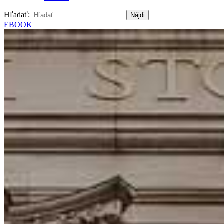
Hľadať:
EBOOK
Slovník tradera a investora
Svet tradingu a investovania na burze je plný odborných pojmo
interpretovať. Preto sme pre vás vytv
V našom slovníku nájdete všetky dôležité pojmy a výrazy, s ktorými
základné aj pokročilejšie konce
1. Čo je finančná páka (leverage)?
Mocný nástroj k úspechu
2. Čo je Margin?