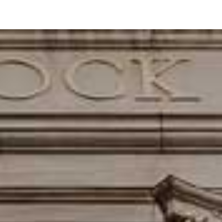
v, skratiek a špecifických výrazov. Pre úspešné rozhodovanie na fina
orili prehľadný slovník tradera a investora, ktorý vám pomôže zorientov
 sa pri tradingu a investovaní stretnete. Jednotlivé definície sú spraco
pty. Pre lepšie porozumenie dopĺňame vybrané pojmy aj o praktické prík