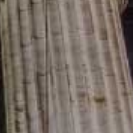
chodovaní na finančných trhoch. Nenechajte si újsť ďalšie novinky zo