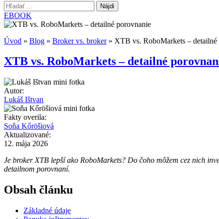
Hľadať:
EBOOK
Úvod
»
Blog
»
Broker vs. broker
»
XTB vs. RoboMarkets – detailné
XTB vs. RoboMarkets – detailné porovnan
Autor:
Lukáš Ištvan
Fakty overila:
Soňa Kőröšiová
Aktualizované:
12. mája 2026
Je broker XTB lepší ako RoboMarkets? Do čoho môžem cez nich invest
detailnom porovnaní.
Obsah článku
Základné údaje