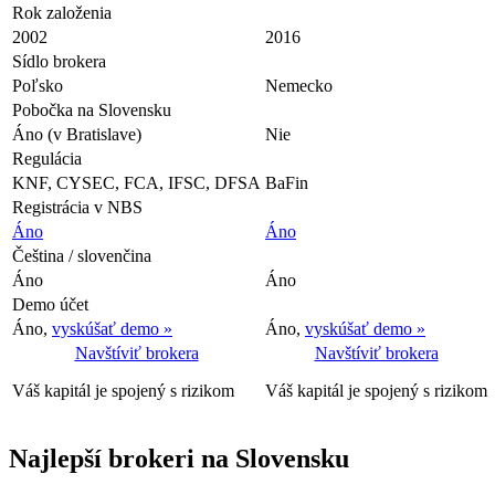
Rok založenia
2002
2016
Sídlo brokera
Poľsko
Nemecko
Pobočka na Slovensku
Áno (v Bratislave)
Nie
Regulácia
KNF, CYSEC, FCA, IFSC, DFSA
BaFin
Registrácia v NBS
Áno
Áno
Čeština / slovenčina
Áno
Áno
Demo účet
Áno,
vyskúšať demo »
Áno,
vyskúšať demo »
Navštíviť brokera
Navštíviť brokera
Váš kapitál je spojený s rizikom
Váš kapitál je spojený s rizikom
Najlepší brokeri na Slovensku