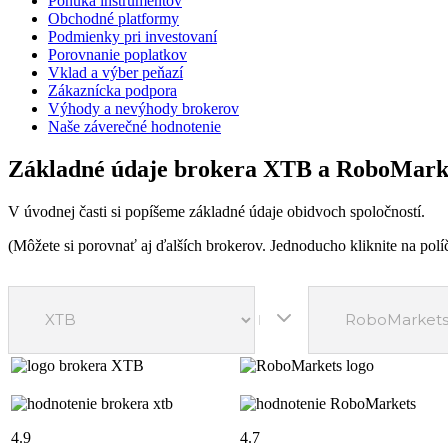
Ponuka inštrumentov
Obchodné platformy
Podmienky pri investovaní
Porovnanie poplatkov
Vklad a výber peňazí
Zákaznícka podpora
Výhody a nevýhody brokerov
Naše záverečné hodnotenie
Základné údaje brokera XTB a RoboMark
V úvodnej časti si popíšeme základné údaje obidvoch spoločností.
(Môžete si porovnať aj ďalších brokerov. Jednoducho kliknite na políč
4.9
4.7