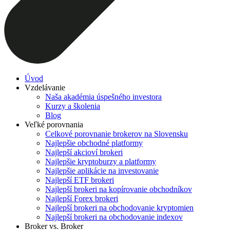
Úvod
Vzdelávanie
Naša akadémia úspešného investora
Kurzy a školenia
Blog
Veľké porovnania
Celkové porovnanie brokerov na Slovensku
Najlepšie obchodné platformy
Najlepší akcioví brokeri
Najlepšie kryptoburzy a platformy
Najlepšie aplikácie na investovanie
Najlepší ETF brokeri
Najlepší brokeri na kopírovanie obchodníkov
Najlepší Forex brokeri
Najlepší brokeri na obchodovanie kryptomien
Najlepší brokeri na obchodovanie indexov
Broker vs. Broker