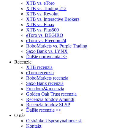
XTB vs. eToro
XTB vs. Trading 212
XTB vs. Revolut
XTB vs. Interactive Brokers
XTB vs. Finax
XTB vs. Plus500
eToro vs. DEGIRO
eToro vs. Freedom24
RoboMarkets vs. Purple Trading
Saxo Bank vs. LYNX
Ďalšie porovnania >>
Recenzie
XTB recenzia
eToro recenzia
RoboMarkets recenzia
Saxo Bank recenzia
Freedom24 recenzia
Golden Oak Trust recenzia
Recenzia fondov Amundi
Recenzia fondov SLSP
Ďalšie recenzie >>
O nás
O stránke Uspesnynaburze.sk
Kontakt