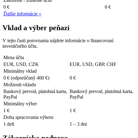
Založenie / zrušenie účtu
0 €
0 €
Ďalšie informácie »
Vklad a výber peňazí
V tejto časti porovnania nájdete informácie o financovaní
investičného účtu.
Mena účtu
EUR, USD, CZK
EUR, USD, GBP, CHF
Minimálny vklad
0 € (odporúčaný 400 €)
0 €
Možnosti vkladu
Bankový prevod, platobná karta,
Bankový prevod, platobná karta,
PayPal
PayPal
Minimálny výber
1 €
1 €
Doba spracovania výberu
1 deň
1 – 3 dni