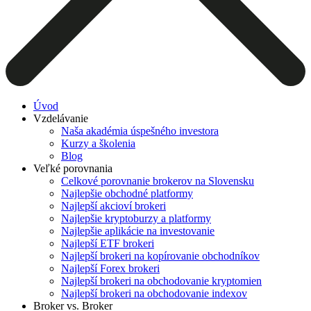
Úvod
Vzdelávanie
Naša akadémia úspešného investora
Kurzy a školenia
Blog
Veľké porovnania
Celkové porovnanie brokerov na Slovensku
Najlepšie obchodné platformy
Najlepší akcioví brokeri
Najlepšie kryptoburzy a platformy
Najlepšie aplikácie na investovanie
Najlepší ETF brokeri
Najlepší brokeri na kopírovanie obchodníkov
Najlepší Forex brokeri
Najlepší brokeri na obchodovanie kryptomien
Najlepší brokeri na obchodovanie indexov
Broker vs. Broker