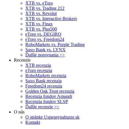
XTB vs. eToro
XTB vs. Trading 212
XTB vs. Revolut
XTB vs. Interactive Brokers
XTB vs. Finax
XTB vs. Plus500
eToro vs. DEGIRO
eToro vs. Freedom24
RoboMarkets vs. Purple Trading
Saxo Bank vs. LYNX
Ďalšie porovnania >>
Recenzie
XTB recenzia
eToro recenzia
RoboMarkets recenzia
Saxo Bank recenzia
Freedom24 recenzia
Golden Oak Trust recenzia
Recenzia fondov Amundi
Recenzia fondov SLSP
Ďalšie recenzie >>
O nás
O stránke Uspesnynaburze.sk
Kontakt