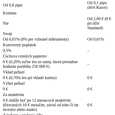
Od 0,1 pipu
Od 0,8 pipu
(účet Razor)
Komisia
Od 2,60 € (0 €
Nie
pri účte
Standard)
Swap
Od 0,01% (0% pre vybrané inštrumenty)
Od 0,01%
Konverzný poplatok
0,5%
–
Úschova cenných papierov
0 € (0,20% ročne len zo sumy, ktorá presiahne
–
hodnotu portfólia 250 000 €)
Vklad peňazí
0 € (0,70% len pri vklade kartou)
0 €
Výber peňazí
0 €
0 €
Za neaktivitu
0 € (môže byť po 12 mesiacoch neaktivity
účtovaných 10 € mesačne, závisí od toho či ste
0 €
investor alebo trader)