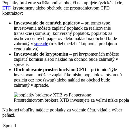
Poplatky brokerov sa líšia podľa toho, či nakupujete fyzické akcie,
ETF
, kryptomeny alebo obchodujete prostredníctvom CFD
kontraktov:
Investovanie do cenných papierov
– pri tomto type
investovania môžete zaplatiť poplatok za realizovanie
transakcie (komisiu), konverzný poplatok, poplatok za
úschovu cenných papierov alebo náklad na obchod bude
zahrnutý v
spreade
(rozdiel medzi nákupnou a predajnou
cenou aktíva).
Investovanie do kryptomien
– pri kryptomenách môžete
zaplatiť komisiu alebo náklad na obchod bude zahrnutý v
spreade.
Obchodovanie prostredníctvom CFD
– pri tomto štýle
investovania môžete zaplatiť komisiu, poplatok za otvorenú
pozíciu cez noc (swap) alebo náklad na obchod bude
zahrnutý v spreade.
Prostredníctvom brokera XTB investujete za veľmi nízke popla
Na konci tabuľky nájdete poplatky za vedenie účtu, vklad a výber
peňazí.
Spread