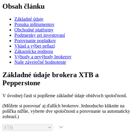
Obsah článku
Základné údaje
Ponuka inštrumentov
Obchodné platformy
Podmienky pri investovaní
Porovnanie poplatkov
Vklad a výber peňazí
Zákaznícka podpora
Výhody a nevýhody brokerov
Naše záverečné hodnotenie
Základné údaje brokera XTB a
Pepperstone
V úvodnej časti si popíšeme základné údaje obidvoch spoločností.
(Môžete si porovnať aj ďalších brokerov. Jednoducho kliknite na
políčka nižšie, vyberte dve spoločnosti a porovnanie sa automaticky
zobrazí.)