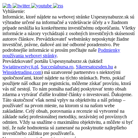
Vyhlásenie:
Informácie, ktoré nájdete na webovej stránke Uspesnynaburze.sk sú
výhradne určené na informačné a vzdelávacie účely a v žiadnom
prípade neslúžia ku konkrétnemu investičnému odporúčaniu. Všetky
informácie a názory vychádzajú z osobných investičných skúseností
autorov článkov. Prevádzkovateľ webstránky neposkytuje žiadne
investičné, právne, daňové ani iné odborné poradenstvo. Pre
podrobnejšie informácie si prosím prečítajte naše
Podmienky
používania webovej stránky
.
Prevádzkovateľ portálu Uspesnynaburze.sk (taktiež
Swiatinwestycji.pl
,
Succeslabursa.ro
,
Sikeresatozsden.hu
a
Winsidetrading.com
) má uzatvorené partnerstvo s niektorými
spoločnosťami, ktoré nájdete na týchto stránkach. Preto, pokiaľ
použijete náš odkaz pre registráciu, môžeme získať províziu, ktorá
vás nič nestojí. To nám pomáha naďalej poskytovať tento obsah
zdarma a vytvárať ďalšie kvalitné články o investovaní. Ďakujeme.
Táto skutočnosť však nemá vplyv na objektivitu a náš prístup –
používateľ na prvom mieste, na ktorom si na našom webe
zakladáme. Celý obsah, porovnania a recenzie sú vytvorené na
základe našej profesionálnej metodiky, nezávislej od províznych
odmien. Vždy sa snažíme o maximálnu objektivitu, a môžete si byť
istý, že naše hodnotenia sú zamerané na poskytnutie najlepšieho
investičného zážitku pre používateľa.