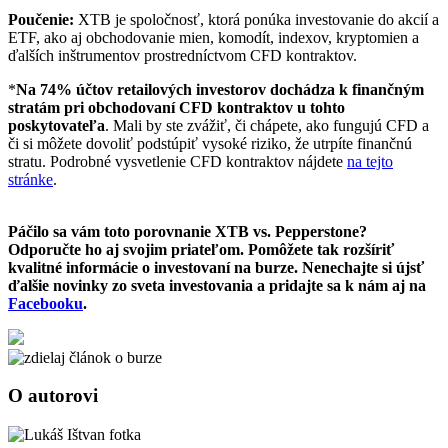
Poučenie:
XTB je spoločnosť, ktorá ponúka investovanie do akcií a
ETF, ako aj obchodovanie mien, komodít, indexov, kryptomien a
ďalších inštrumentov prostredníctvom CFD kontraktov.
*
Na 74% účtov retailových investorov dochádza k finančným
stratám pri obchodovaní CFD kontraktov u tohto
poskytovateľa
. Mali by ste zvážiť, či chápete, ako fungujú CFD a
či si môžete dovoliť podstúpiť vysoké riziko, že utrpíte finančnú
stratu. Podrobné vysvetlenie CFD kontraktov nájdete
na tejto
stránke
.
Páčilo sa vám toto porovnanie XTB vs. Pepperstone?
Odporučte ho aj svojim priateľom. Pomôžete tak rozšíriť
kvalitné informácie o investovaní na burze. Nenechajte si újsť
ďalšie novinky zo sveta investovania a pridajte sa k nám aj na
Facebooku
.
O autorovi