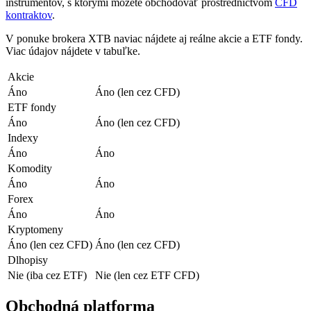
inštrumentov, s ktorými môžete obchodovať prostredníctvom
CFD
kontraktov
.
V ponuke brokera XTB naviac nájdete aj reálne akcie a ETF fondy.
Viac údajov nájdete v tabuľke.
Akcie
Áno
Áno (len cez CFD)
ETF fondy
Áno
Áno (len cez CFD)
Indexy
Áno
Áno
Komodity
Áno
Áno
Forex
Áno
Áno
Kryptomeny
Áno (len cez CFD)
Áno (len cez CFD)
Dlhopisy
Nie (iba cez ETF)
Nie (len cez ETF CFD)
Obchodná platforma