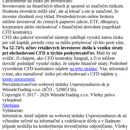
Upozornenie na riziko pri investovaní:
Investovanie na finančných trhoch je spojené so značným rizikom.
Hodnota investície môže rásť, ale aj klesať a nie je zaručené, že
investor zhodnotí svoj vklad. Prostredníctvom online brokera
môžete investovať do cenných papierov (akcie, ETF, dlhopisy),
kryptomien alebo obchodovať s finančnými derivátmi (napríklad
CFD kontrakty).
CFD ako pákové investičné nástroje zahŕňajú vysokú mieru rizika
pre váš kapitál, pretože ceny sa môžu pohybovať rýchlo proti vám.
Na 52-74% účtov retailových investorov došlo k vzniku straty
pri obchodovaní CFD u týchto poskytovateľov.
Mali by ste
zvážiť, či chápete, ako CFD kontrakty fungujú, a či si môžete
dovoliť podstúpiť vysoké riziko, že utrpíte finančné straty. Podrobné
vysvetlenie CFD kontraktov nájdete
na tejto stránke
. Viac informácií
o tom, ako manažovať riziko pri obchodovaní s CFD nájdete
v
tomto upozornení
.
Prevádzkovateľom webovej stránky Uspesnynaburze.sk je
WinsideTrading s.r.o. (IČO - 52985156).
Copyright © 2017 - 2026 WinsideTrading s.r.o. Všetky práva
vyhradené.
Sitemapa
Vyhlásenie:
Informácie, ktoré nájdete na webovej stránke Uspesnynaburze.sk sú
výhradne určené na informačné a vzdelávacie účely a v žiadnom
prípade neslúžia ku konkrétnemu investičnému odporúčaniu. Všetky