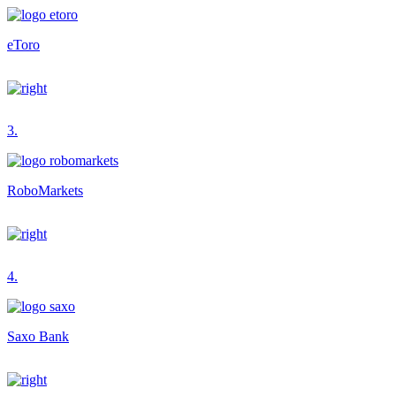
eToro
3.
RoboMarkets
4.
Saxo Bank