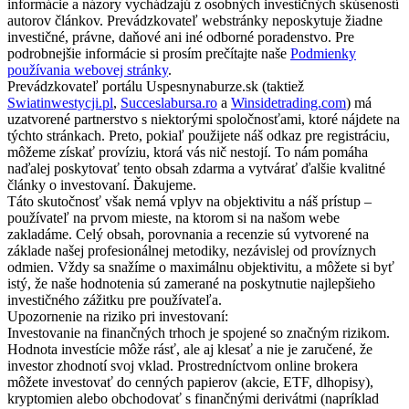
informácie a názory vychádzajú z osobných investičných skúseností
autorov článkov. Prevádzkovateľ webstránky neposkytuje žiadne
investičné, právne, daňové ani iné odborné poradenstvo. Pre
podrobnejšie informácie si prosím prečítajte naše
Podmienky
používania webovej stránky
.
Prevádzkovateľ portálu Uspesnynaburze.sk (taktiež
Swiatinwestycji.pl
,
Succeslabursa.ro
a
Winsidetrading.com
) má
uzatvorené partnerstvo s niektorými spoločnosťami, ktoré nájdete na
týchto stránkach. Preto, pokiaľ použijete náš odkaz pre registráciu,
môžeme získať províziu, ktorá vás nič nestojí. To nám pomáha
naďalej poskytovať tento obsah zdarma a vytvárať ďalšie kvalitné
články o investovaní. Ďakujeme.
Táto skutočnosť však nemá vplyv na objektivitu a náš prístup –
používateľ na prvom mieste, na ktorom si na našom webe
zakladáme. Celý obsah, porovnania a recenzie sú vytvorené na
základe našej profesionálnej metodiky, nezávislej od províznych
odmien. Vždy sa snažíme o maximálnu objektivitu, a môžete si byť
istý, že naše hodnotenia sú zamerané na poskytnutie najlepšieho
investičného zážitku pre používateľa.
Upozornenie na riziko pri investovaní:
Investovanie na finančných trhoch je spojené so značným rizikom.
Hodnota investície môže rásť, ale aj klesať a nie je zaručené, že
investor zhodnotí svoj vklad. Prostredníctvom online brokera
môžete investovať do cenných papierov (akcie, ETF, dlhopisy),
kryptomien alebo obchodovať s finančnými derivátmi (napríklad