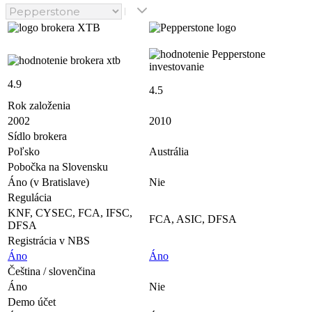
4.9
4.5
Rok založenia
2002
2010
Sídlo brokera
Poľsko
Austrália
Pobočka na Slovensku
Áno (v Bratislave)
Nie
Regulácia
KNF, CYSEC, FCA, IFSC,
FCA, ASIC, DFSA
DFSA
Registrácia v NBS
Áno
Áno
Čeština / slovenčina
Áno
Nie
Demo účet