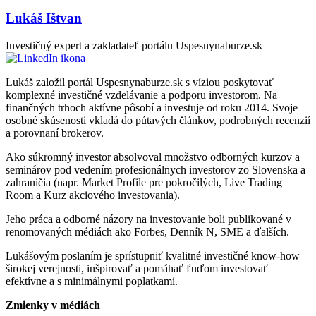
Lukáš Ištvan
Investičný expert a zakladateľ portálu Uspesnynaburze.sk
Lukáš založil portál Uspesnynaburze.sk s víziou poskytovať
komplexné investičné vzdelávanie a podporu investorom. Na
finančných trhoch aktívne pôsobí a investuje od roku 2014. Svoje
osobné skúsenosti vkladá do pútavých článkov, podrobných recenzií
a porovnaní brokerov.
Ako súkromný investor absolvoval množstvo odborných kurzov a
seminárov pod vedením profesionálnych investorov zo Slovenska a
zahraničia (napr. Market Profile pre pokročilých, Live Trading
Room a Kurz akciového investovania).
Jeho práca a odborné názory na investovanie boli publikované v
renomovaných médiách ako Forbes, Denník N, SME a ďalších.
Lukášovým poslaním je sprístupniť kvalitné investičné know-how
širokej verejnosti, inšpirovať a pomáhať ľuďom investovať
efektívne a s minimálnymi poplatkami.
Zmienky v médiách