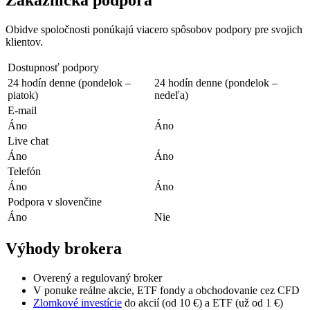
Zákaznícka podpora
Obidve spoločnosti ponúkajú viacero spôsobov podpory pre svojich
klientov.
Dostupnosť podpory
24 hodín denne (pondelok –
24 hodín denne (pondelok –
piatok)
nedeľa)
E-mail
Áno
Áno
Live chat
Áno
Áno
Telefón
Áno
Áno
Podpora v slovenčine
Áno
Nie
Výhody brokera
Overený a regulovaný broker
V ponuke reálne akcie, ETF fondy a obchodovanie cez CFD
Zlomkové investície
do akcií (od 10 €) a ETF (už od 1 €)