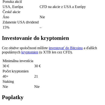
Ponuka akcií
USA, Európa
CFD na akcie z USA a Európy
České akcie
Áno
Nie
Zdanenie USA dividend
15%
–
Investovanie do kryptomien
Cez obidve spoločnosti môžete
investovať do Bitcoinu
a ďalších
populárnych
kryptomien
(u XTB len cez CFD).
Minimálna investícia
30 €
30 €
Počet kryptomien
40+
21
Staking
Nie
Nie
Poplatky