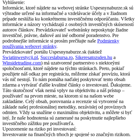
Vyhlásenie:
Informácie, ktoré nájdete na webovej stránke Uspesnynaburze.sk sú
výhradne určené na informačné a vzdelávacie účely a v žiadnom
prípade neslúžia ku konkrétnemu investičnému odporúčaniu. Všetky
informácie a názory vychádzajú z osobných investičných skúseností
autorov článkov. Prevádzkovateľ webstránky neposkytuje žiadne
investičné, právne, daňové ani iné odborné poradenstvo. Pre
podrobnejšie informácie si prosím prečítajte naše
Podmienky
používania webovej stránky
.
Prevádzkovateľ portálu Uspesnynaburze.sk (taktiež
Swiatinwestycji.pl
,
Succeslabursa.ro
,
Sikeresatozsden.hu
a
Winsidetrading.com
) má uzatvorené partnerstvo s niektorými
spoločnosťami, ktoré nájdete na týchto stránkach. Preto, pokiaľ
použijete náš odkaz pre registráciu, môžeme získať províziu, ktorá
vás nič nestojí. To nám pomáha naďalej poskytovať tento obsah
zdarma a vytvárať ďalšie kvalitné články o investovaní. Ďakujeme.
Táto skutočnosť však nemá vplyv na objektivitu a náš prístup –
používateľ na prvom mieste, na ktorom si na našom webe
zakladáme. Celý obsah, porovnania a recenzie sú vytvorené na
základe našej profesionálnej metodiky, nezávislej od províznych
odmien. Vždy sa snažíme o maximálnu objektivitu, a môžete si byť
istý, že naše hodnotenia sú zamerané na poskytnutie najlepšieho
investičného zážitku pre používateľa.
Upozornenie na riziko pri investovaní:
Investovanie na finančných trhoch je spojené so značným rizikom.