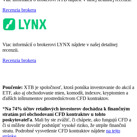
Recenzia brokera
Viac informácií o brokerovi LYNX nájdete v našej detailnej
recenzii.
Recenzia brokera
Poučenie:
XTB je spoločnosť, ktorá ponúka investovanie do akcií a
ETF, ako aj obchodovanie mien, komodít, indexov, kryptomien a
ďalších inštrumentov prostredníctvom CFD kontraktov.
*
Na 74% účtov retailových investorov dochádza k finančným
stratám pri obchodovaní CFD kontraktov u tohto
poskytovateľa
. Mali by ste zvážiť, či chápete, ako fungujú CFD a
či si môžete dovoliť podstúpiť vysoké riziko, že utrpíte finančnú
stratu. Podrobné vysvetlenie CFD kontraktov nájdete
na tejto
stránke
.