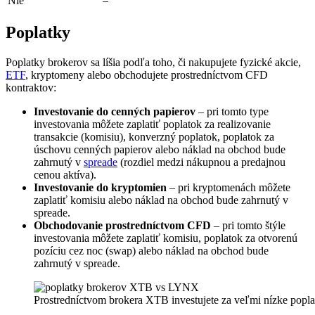
Nie
–
Poplatky
Poplatky brokerov sa líšia podľa toho, či nakupujete fyzické akcie,
ETF
, kryptomeny alebo obchodujete prostredníctvom CFD
kontraktov:
Investovanie do cenných papierov
– pri tomto type
investovania môžete zaplatiť poplatok za realizovanie
transakcie (komisiu), konverzný poplatok, poplatok za
úschovu cenných papierov alebo náklad na obchod bude
zahrnutý v
spreade
(rozdiel medzi nákupnou a predajnou
cenou aktíva).
Investovanie do kryptomien
– pri kryptomenách môžete
zaplatiť komisiu alebo náklad na obchod bude zahrnutý v
spreade.
Obchodovanie prostredníctvom CFD
– pri tomto štýle
investovania môžete zaplatiť komisiu, poplatok za otvorenú
pozíciu cez noc (swap) alebo náklad na obchod bude
zahrnutý v spreade.
Prostredníctvom brokera XTB investujete za veľmi nízke popla