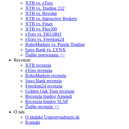
XTB vs. eToro
XTB vs. Trading 212
XTB vs. Revolut
XTB vs. Interactive Brokers
XTB vs. Finax
XTB vs. Plus500
eToro vs. DEGIRO
eToro vs. Freedom24
RoboMarkets vs. Purple Trading
Saxo Bank vs. LYNX
Ďalšie porovnania >>
Recenzie
XTB recenzia
eToro recenzia
RoboMarkets recenzia
Saxo Bank recenzia
Freedom24 recenzia
Golden Oak Trust recenzia
Recenzia fondov Amundi
Recenzia fondov SLSP
Ďalšie recenzie >>
O nás
O stránke Uspesnynaburze.sk
Kontakt