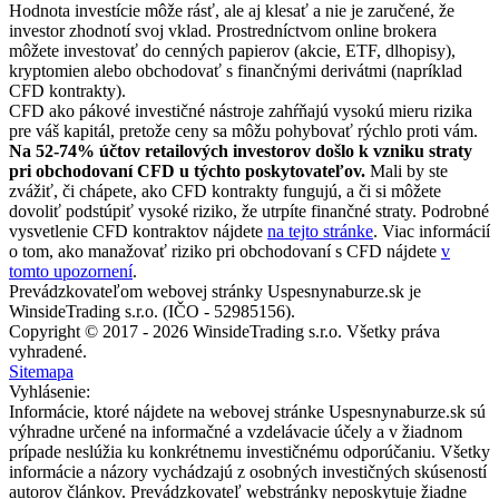
Hodnota investície môže rásť, ale aj klesať a nie je zaručené, že
investor zhodnotí svoj vklad. Prostredníctvom online brokera
môžete investovať do cenných papierov (akcie, ETF, dlhopisy),
kryptomien alebo obchodovať s finančnými derivátmi (napríklad
CFD kontrakty).
CFD ako pákové investičné nástroje zahŕňajú vysokú mieru rizika
pre váš kapitál, pretože ceny sa môžu pohybovať rýchlo proti vám.
Na 52-74% účtov retailových investorov došlo k vzniku straty
pri obchodovaní CFD u týchto poskytovateľov.
Mali by ste
zvážiť, či chápete, ako CFD kontrakty fungujú, a či si môžete
dovoliť podstúpiť vysoké riziko, že utrpíte finančné straty. Podrobné
vysvetlenie CFD kontraktov nájdete
na tejto stránke
. Viac informácií
o tom, ako manažovať riziko pri obchodovaní s CFD nájdete
v
tomto upozornení
.
Prevádzkovateľom webovej stránky Uspesnynaburze.sk je
WinsideTrading s.r.o. (IČO - 52985156).
Copyright © 2017 - 2026 WinsideTrading s.r.o. Všetky práva
vyhradené.
Sitemapa
Vyhlásenie:
Informácie, ktoré nájdete na webovej stránke Uspesnynaburze.sk sú
výhradne určené na informačné a vzdelávacie účely a v žiadnom
prípade neslúžia ku konkrétnemu investičnému odporúčaniu. Všetky
informácie a názory vychádzajú z osobných investičných skúseností
autorov článkov. Prevádzkovateľ webstránky neposkytuje žiadne