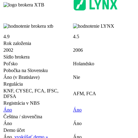
4.9
4.5
Rok založenia
2002
2006
Sídlo brokera
Poľsko
Holandsko
Pobočka na Slovensku
Áno (v Bratislave)
Nie
Regulácia
KNF, CYSEC, FCA, IFSC,
AFM, FCA
DFSA
Registrácia v NBS
Áno
Áno
Čeština / slovenčina
Áno
Áno
Demo účet
Áno,
vyskúšať demo »
Áno