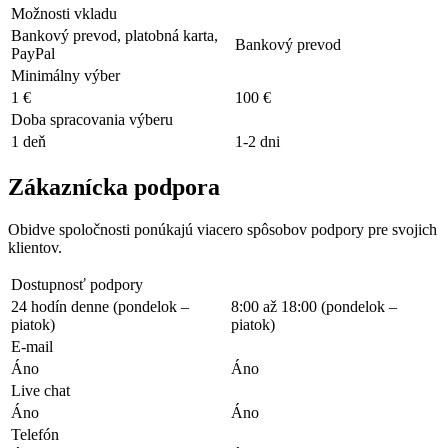
Možnosti vkladu
Bankový prevod, platobná karta,
Bankový prevod
PayPal
Minimálny výber
1 €
100 €
Doba spracovania výberu
1 deň
1-2 dni
Zákaznícka podpora
Obidve spoločnosti ponúkajú viacero spôsobov podpory pre svojich
klientov.
Dostupnosť podpory
24 hodín denne (pondelok –
8:00 až 18:00 (pondelok –
piatok)
piatok)
E-mail
Áno
Áno
Live chat
Áno
Áno
Telefón