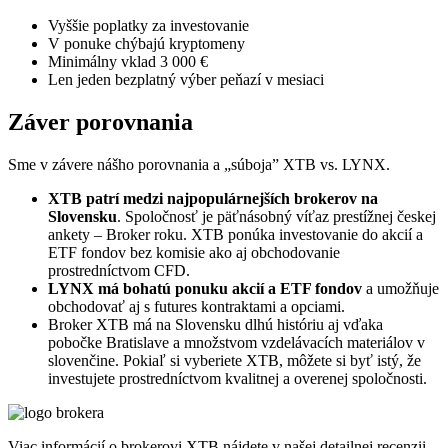
Vyššie poplatky za investovanie
V ponuke chýbajú kryptomeny
Minimálny vklad 3 000 €
Len jeden bezplatný výber peňazí v mesiaci
Záver porovnania
Sme v závere nášho porovnania a „súboja” XTB vs. LYNX.
XTB patrí medzi najpopulárnejších brokerov na
Slovensku
. Spoločnosť je päťnásobný víťaz prestížnej českej
ankety – Broker roku. XTB ponúka investovanie do akcií a
ETF fondov bez komisie ako aj obchodovanie
prostredníctvom CFD.
LYNX má bohatú ponuku akcií a ETF fondov
a umožňuje
obchodovať aj s futures kontraktami a opciami.
Broker XTB má na Slovensku dlhú históriu aj vďaka
pobočke Bratislave a množstvom vzdelávacích materiálov v
slovenčine. Pokiaľ si vyberiete XTB, môžete si byť istý, že
investujete prostredníctvom kvalitnej a overenej spoločnosti.
Viac informácií o brokerovi XTB nájdete v našej detailnej recenzii.