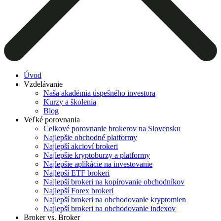
Úvod
Vzdelávanie
Naša akadémia úspešného investora
Kurzy a školenia
Blog
Veľké porovnania
Celkové porovnanie brokerov na Slovensku
Najlepšie obchodné platformy
Najlepší akcioví brokeri
Najlepšie kryptoburzy a platformy
Najlepšie aplikácie na investovanie
Najlepší ETF brokeri
Najlepší brokeri na kopírovanie obchodníkov
Najlepší Forex brokeri
Najlepší brokeri na obchodovanie kryptomien
Najlepší brokeri na obchodovanie indexov
Broker vs. Broker