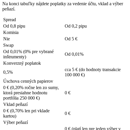
Na konci tabuľky nájdete poplatky za vedenie účtu, vklad a výber
peňazí.
Spread
Od 0,8 pipu
Od 0,2 pipu
Komisia
Nie
Od 5 €
Swap
Od 0,01% (0% pre vybrané
Od 0,01%
inštrumenty)
Konverzný poplatok
cca 5 € (do hodnoty transakcie
0,5%
100 000 €)
Úschova cenných papierov
0 € (0,20% ročne len zo sumy,
ktorá presiahne hodnotu
0 €
portfólia 250 000 €)
Vklad peňazí
0 € (0,70% len pri vklade
0 €
kartou)
Výber peňazí
0 € (platí len pre jeden výber v