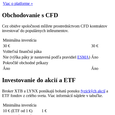
Viac o platforme »
Obchodovanie s CFD
Cez obidve spoločnosti môžete prostredníctvom CFD kontraktov
investovať do populárnych inštrumentov.
Minimálna investícia
30 €
30 €
Voliteľná finančná páka
Nie (výška páky je nastavená podľa pravidiel
ESMA
)
Áno
Pokročilé obchodné príkazy
Áno
Áno
Investovanie do akcií a ETF
Broker XTB a LYNX ponúkajú bohatú ponuku
fyzických akcií
a
ETF fondov z celého sveta. Viac informácií nájdete v tabuľke.
Minimálna investícia
10 € (ETF od 1 €)
1 €