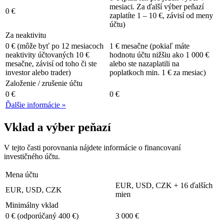
mesiaci. Za ďalší výber peňazí
0 €
zaplatíte 1 – 10 €, závisí od meny
účtu)
Za neaktivitu
0 € (môže byť po 12 mesiacoch
1 € mesačne (pokiaľ máte
neaktivity účtovaných 10 €
hodnotu účtu nižšiu ako 1 000 €
mesačne, závisí od toho či ste
alebo ste nazaplatili na
investor alebo trader)
poplatkoch min. 1 € za mesiac)
Založenie / zrušenie účtu
0 €
0 €
Ďalšie informácie »
Vklad a výber peňazí
V tejto časti porovnania nájdete informácie o financovaní
investičného účtu.
Mena účtu
EUR, USD, CZK + 16 ďalších
EUR, USD, CZK
mien
Minimálny vklad
0 € (odporúčaný 400 €)
3 000 €