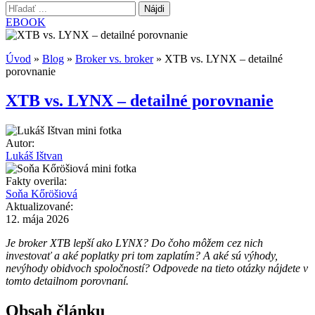
Hľadať:
EBOOK
Úvod
»
Blog
»
Broker vs. broker
»
XTB vs. LYNX – detailné
porovnanie
XTB vs. LYNX – detailné porovnanie
Autor:
Lukáš Ištvan
Fakty overila:
Soňa Kőröšiová
Aktualizované:
12. mája 2026
Je broker XTB lepší ako LYNX? Do čoho môžem cez nich
investovať a aké poplatky pri tom zaplatím? A aké sú výhody,
nevýhody obidvoch spoločností? Odpovede na tieto otázky nájdete v
tomto detailnom porovnaní.
Obsah článku