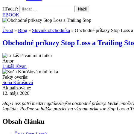
Hľadať:
EBOOK
Úvod
»
Blog
»
Slovník obchodníka
»
Obchodné príkazy Stop Loss a 
Obchodné príkazy Stop Loss a Trailing St
Autor:
Lukáš Ištvan
Fakty overila:
Soňa Kőröšiová
Aktualizované:
12. mája 2026
Stop Loss patrí medzi najdôležitejšie obchodné príkazy. Veľké množs
kapitálu. Poďme sa bližšie pozrieť na význam príkazov Stop Loss a T
Obsah článku