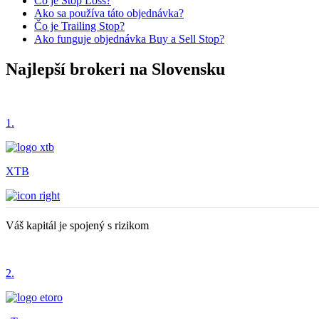
Čo je Stop Loss?
Ako sa používa táto objednávka?
Čo je Trailing Stop?
Ako funguje objednávka Buy a Sell Stop?
Najlepší brokeri na Slovensku
1.
XTB
Váš kapitál je spojený s rizikom
2.