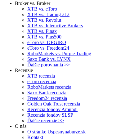
Broker vs. Broker
XTB vs. eToro
XTB vs. Trading 212
XTB vs. Revolut
XTB vs. Interactive Brokers
XTB vs. Finax
XTB vs. Plus500
eToro vs. DEGIRO
eToro vs. Freedom24
RoboMarkets vs. Purple Trading
Saxo Bank vs. LYNX
Ďalšie porovnania >>
Recenzie
XTB recenzia
eToro recenzia
RoboMarkets recenzia
Saxo Bank recenzia
Freedom24 recenzia
Golden Oak Trust recenzia
Recenzia fondov Amundi
Recenzia fondov SLSP
Ďalšie recenzie >>
O nás
O stránke Uspesnynaburze.sk
Kontakt