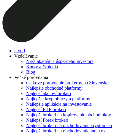
Úvod
Vzdelávanie
Naša akadémia úspešného investora
Kurzy a školenia
Blog
Veľké porovnania
Celkové porovnanie brokerov na Slovensku
Najlepšie obchodné platformy
Najlepší akcioví brokeri
Najlepšie kryptoburzy a platformy
Najlepšie aplikácie na investovanie
Najlepší ETF brokeri
Najlepší brokeri na kopírovanie obchodníkov
Najlepší Forex brokeri
Najlepší brokeri na obchodovanie kryptomien
Najlepší brokeri na obchodovanie indexov