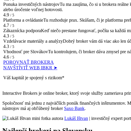
Ponuka investičných nástrojov
Tu ma zaujíma, čo si u brokera reálne
alebo úročenie voľnej hotovosti.
4.9
/ 5
Platforma a ovládanie
Tu rozhoduje prax. Skúšam, či je platforma pre
4.7
/ 5
Zákaznícka podpora
Keď niečo prestane fungovať, počíta sa každá m
4.3
/ 5
Vzdelávacie materiály a analýzy
Dobrý broker vám dá viac ako len úč
4.3
/ 5
Vhodnosť pre Slovákov
Tu kontrolujem, či broker dáva zmysel pre n
4.6
/ 5
POROVNAŤ BROKERA
NAVŠTÍVIŤ WEB IBKR ➤
Váš kapitál je spojený s rizikom*
Interactive Brokers je online broker, ktorý svoje služby zameriava pr
Spoločnosť má jednu z najväčších ponúk finančných inštrumentov. M
nástrojov má aj obľúbený broker
Saxo Bank
.
Lukáš Ištvan
|
investičný expert por
Najlepší brokeri na Slovensku