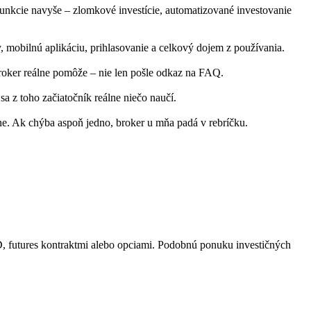
funkcie navyše – zlomkové investície, automatizované investovanie
y, mobilnú aplikáciu, prihlasovanie a celkový dojem z používania.
roker reálne pomôže – nie len pošle odkaz na FAQ.
 sa z toho začiatočník reálne niečo naučí.
ne. Ak chýba aspoň jedno, broker u mňa padá v rebríčku.
, futures kontraktmi alebo opciami. Podobnú ponuku investičných