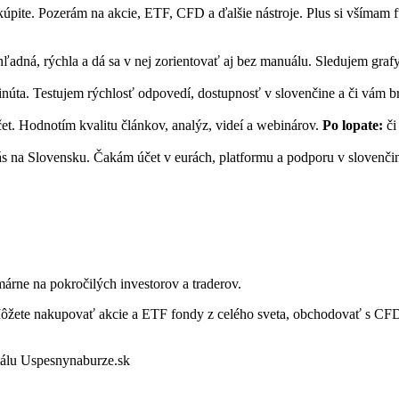
 kúpite. Pozerám na akcie, ETF, CFD a ďalšie nástroje. Plus si všímam 
hľadná, rýchla a dá sa v nej zorientovať aj bez manuálu. Sledujem graf
inúta. Testujem rýchlosť odpovedí, dostupnosť v slovenčine a či vám b
et. Hodnotím kvalitu článkov, analýz, videí a webinárov.
Po lopate:
či
ás na Slovensku. Čakám účet v eurách, platformu a podporu v slovenči
imárne na pokročilých investorov a traderov.
ôžete nakupovať akcie a ETF fondy z celého sveta, obchodovať s CFD
tálu Uspesnynaburze.sk