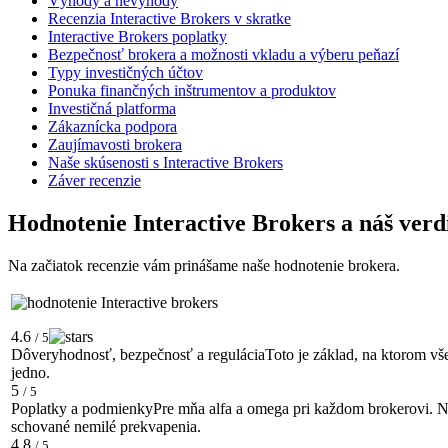
Výhody a nevýhody
Recenzia Interactive Brokers v skratke
Interactive Brokers poplatky
Bezpečnosť brokera a možnosti vkladu a výberu peňazí
Typy investičných účtov
Ponuka finančných inštrumentov a produktov
Investičná platforma
Zákaznícka podpora
Zaujímavosti brokera
Naše skúsenosti s Interactive Brokers
Záver recenzie
Hodnotenie Interactive Brokers a náš verd
Na začiatok recenzie vám prinášame naše hodnotenie brokera.
4.6
/ 5
Dôveryhodnosť, bezpečnosť a regulácia
Toto je základ, na ktorom vš
jedno.
5
/ 5
Poplatky a podmienky
Pre mňa alfa a omega pri každom brokerovi. Ne
schované nemilé prekvapenia.
4.8
/ 5