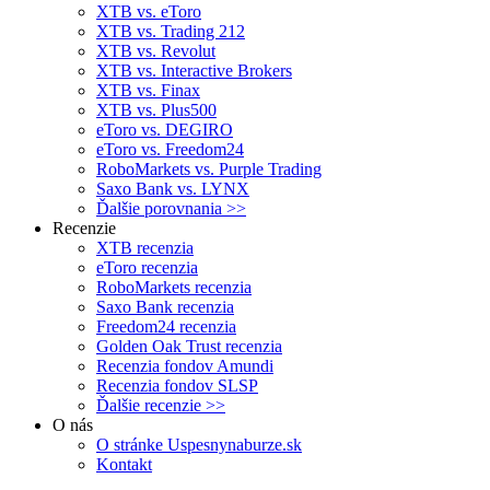
XTB vs. eToro
XTB vs. Trading 212
XTB vs. Revolut
XTB vs. Interactive Brokers
XTB vs. Finax
XTB vs. Plus500
eToro vs. DEGIRO
eToro vs. Freedom24
RoboMarkets vs. Purple Trading
Saxo Bank vs. LYNX
Ďalšie porovnania >>
Recenzie
XTB recenzia
eToro recenzia
RoboMarkets recenzia
Saxo Bank recenzia
Freedom24 recenzia
Golden Oak Trust recenzia
Recenzia fondov Amundi
Recenzia fondov SLSP
Ďalšie recenzie >>
O nás
O stránke Uspesnynaburze.sk
Kontakt