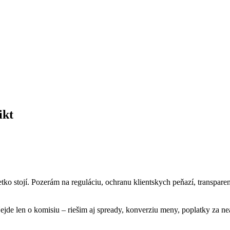
ikt
etko stojí. Pozerám na reguláciu, ochranu klientskych peňazí, transpar
jde len o komisiu – riešim aj spready, konverziu meny, poplatky za ne