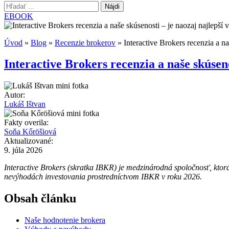
Hľadať:
EBOOK
Úvod
»
Blog
»
Recenzie brokerov
»
Interactive Brokers recenzia a na
Interactive Brokers recenzia a naše skúseno
Autor:
Lukáš Ištvan
Fakty overila:
Soňa Kőröšiová
Aktualizované:
9. júla 2026
Interactive Brokers (skratka IBKR) je medzinárodná spoločnosť, ktor
nevýhodách investovania prostredníctvom IBKR v roku 2026.
Obsah článku
Naše hodnotenie brokera