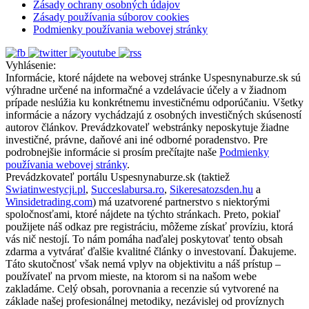
Zásady ochrany osobných údajov
Zásady používania súborov cookies
Podmienky používania webovej stránky
Vyhlásenie:
Informácie, ktoré nájdete na webovej stránke Uspesnynaburze.sk sú
výhradne určené na informačné a vzdelávacie účely a v žiadnom
prípade neslúžia ku konkrétnemu investičnému odporúčaniu. Všetky
informácie a názory vychádzajú z osobných investičných skúseností
autorov článkov. Prevádzkovateľ webstránky neposkytuje žiadne
investičné, právne, daňové ani iné odborné poradenstvo. Pre
podrobnejšie informácie si prosím prečítajte naše
Podmienky
používania webovej stránky
.
Prevádzkovateľ portálu Uspesnynaburze.sk (taktiež
Swiatinwestycji.pl
,
Succeslabursa.ro
,
Sikeresatozsden.hu
a
Winsidetrading.com
) má uzatvorené partnerstvo s niektorými
spoločnosťami, ktoré nájdete na týchto stránkach. Preto, pokiaľ
použijete náš odkaz pre registráciu, môžeme získať províziu, ktorá
vás nič nestojí. To nám pomáha naďalej poskytovať tento obsah
zdarma a vytvárať ďalšie kvalitné články o investovaní. Ďakujeme.
Táto skutočnosť však nemá vplyv na objektivitu a náš prístup –
používateľ na prvom mieste, na ktorom si na našom webe
zakladáme. Celý obsah, porovnania a recenzie sú vytvorené na
základe našej profesionálnej metodiky, nezávislej od províznych