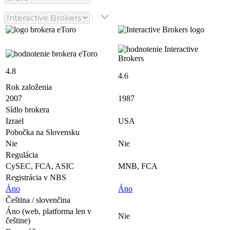
4.8
4.6
Rok založenia
2007
1987
Sídlo brokera
Izrael
USA
Pobočka na Slovensku
Nie
Nie
Regulácia
CySEC, FCA, ASIC
MNB, FCA
Registrácia v NBS
Áno
Áno
Čeština / slovenčina
Áno (web, platforma len v
Nie
češtine)