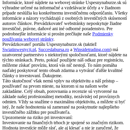
Informácie, ktoré nájdete na webovej stránke Uspesnynaburze.sk sú
výhradne určené na informačné a vzdelávacie účely a v žiadnom
prípade neslúžia ku konkrétnemu investičnému odporúčaniu. Všetky
informácie a názory vychádzajú z osobných investičných skúseností
autorov článkov. Prevádzkovateľ webstránky neposkytuje žiadne
investičné, právne, daňové ani iné odborné poradenstvo. Pre
podrobnejšie informácie si prosím prečítajte naše
Podmienky
používania webovej stránky
.
Prevádzkovateľ portálu Uspesnynaburze.sk (taktiež
Swiatinwestycji.pl
,
Succeslabursa.ro
a
Winsidetrading.com
) má
uzatvorené partnerstvo s niektorými spoločnosťami, ktoré nájdete na
týchto stránkach. Preto, pokiaľ použijete náš odkaz pre registráciu,
môžeme získať províziu, ktorá vás nič nestojí. To nám pomáha
naďalej poskytovať tento obsah zdarma a vytvárať ďalšie kvalitné
články o investovaní. Ďakujeme.
Táto skutočnosť však nemá vplyv na objektivitu a náš prístup –
používateľ na prvom mieste, na ktorom si na našom webe
zakladáme. Celý obsah, porovnania a recenzie sú vytvorené na
základe našej profesionálnej metodiky, nezávislej od províznych
odmien. Vždy sa snažíme o maximálnu objektivitu, a môžete si byť
istý, že naše hodnotenia sú zamerané na poskytnutie najlepšieho
investičného zážitku pre používateľa.
Upozornenie na riziko pri investovaní:
Investovanie na finančných trhoch je spojené so značným rizikom.
Hodnota investície môže rásť, ale aj klesať a nie je zaručené, že