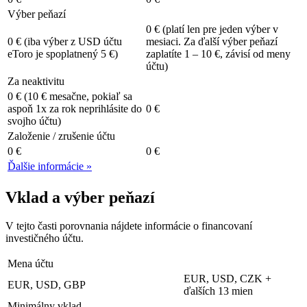
Výber peňazí
0 € (platí len pre jeden výber v
0 € (iba výber z USD účtu
mesiaci. Za ďalší výber peňazí
eToro je spoplatnený 5 €)
zaplatíte 1 – 10 €, závisí od meny
účtu)
Za neaktivitu
0 € (10 € mesačne, pokiaľ sa
aspoň 1x za rok neprihlásite do
0 €
svojho účtu)
Založenie / zrušenie účtu
0 €
0 €
Ďalšie informácie »
Vklad a výber peňazí
V tejto časti porovnania nájdete informácie o financovaní
investičného účtu.
Mena účtu
EUR, USD, CZK +
EUR, USD, GBP
ďalších 13 mien
Minimálny vklad