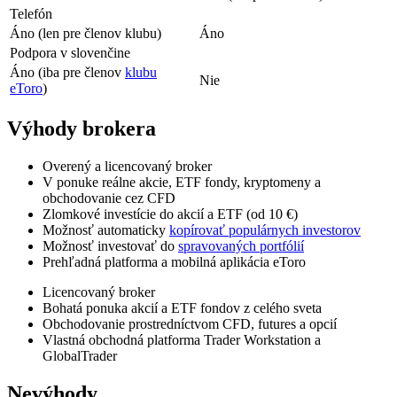
Telefón
Áno (len pre členov klubu)
Áno
Podpora v slovenčine
Áno (iba pre členov
klubu
Nie
eToro
)
Výhody brokera
Overený a licencovaný broker
V ponuke reálne akcie, ETF fondy, kryptomeny a
obchodovanie cez CFD
Zlomkové investície do akcií a ETF (od 10 €)
Možnosť automaticky
kopírovať populárnych investorov
Možnosť investovať do
spravovaných portfólií
Prehľadná platforma a mobilná aplikácia eToro
Licencovaný broker
Bohatá ponuka akcií a ETF fondov z celého sveta
Obchodovanie prostredníctvom CFD, futures a opcií
Vlastná obchodná platforma Trader Workstation a
GlobalTrader
Nevýhody