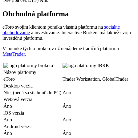
Nie (iba cez ETF)
Áno
Obchodná platforma
eToro svojim klientom ponúka vlastnú platformu na
sociálne
obchodovanie
a investovanie. Interactive Brokers má taktiež svoju
investičnú platformu.
V ponuke týchto brokerov už nenájdeme tradičnú platformu
MetaTrader
.
Názov platformy
eToro
Trader Workstation, GlobalTrader
Desktop verzia
Nie, (nedá sa stiahnuť do PC)
Áno
Webová verzia
Áno
Áno
iOS verzia
Áno
Áno
Android verzia
Áno
Áno