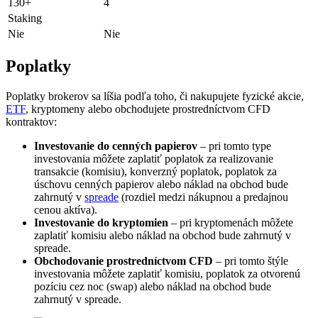
130+
4
Staking
Nie
Nie
Poplatky
Poplatky brokerov sa líšia podľa toho, či nakupujete fyzické akcie,
ETF
, kryptomeny alebo obchodujete prostredníctvom CFD
kontraktov:
Investovanie do cenných papierov
– pri tomto type
investovania môžete zaplatiť poplatok za realizovanie
transakcie (komisiu), konverzný poplatok, poplatok za
úschovu cenných papierov alebo náklad na obchod bude
zahrnutý v
spreade
(rozdiel medzi nákupnou a predajnou
cenou aktíva).
Investovanie do kryptomien
– pri kryptomenách môžete
zaplatiť komisiu alebo náklad na obchod bude zahrnutý v
spreade.
Obchodovanie prostredníctvom CFD
– pri tomto štýle
investovania môžete zaplatiť komisiu, poplatok za otvorenú
pozíciu cez noc (swap) alebo náklad na obchod bude
zahrnutý v spreade.