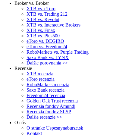
Broker vs. Broker
XTB vs. eToro
XTB vs. Trading 212
XTB vs. Revolut
XTB vs. Interactive Brokers
XTB vs. Finax
XTB vs. Plus500
eToro vs. DEGIRO
eToro vs. Freedom24
RoboMarkets vs. Purple Trading
Saxo Bank vs. LYNX
Ďalšie porovnania >>
Recenzie
XTB recenzia
eToro recenzia
RoboMarkets recenzia
Saxo Bank recenzia
Freedom24 recenzia
Golden Oak Trust recenzia
Recenzia fondov Amundi
Recenzia fondov SLSP
Ďalšie recenzie >>
O nás
O stránke Uspesnynaburze.sk
Kontakt