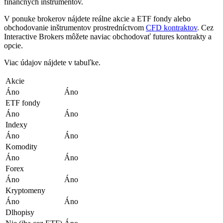
finančných inštrumentov.
V ponuke brokerov nájdete reálne akcie a ETF fondy alebo
obchodovanie inštrumentov prostredníctvom
CFD kontraktov
. Cez
Interactive Brokers môžete naviac obchodovať futures kontrakty a
opcie.
Viac údajov nájdete v tabuľke.
Akcie
Áno
Áno
ETF fondy
Áno
Áno
Indexy
Áno
Áno
Komodity
Áno
Áno
Forex
Áno
Áno
Kryptomeny
Áno
Áno
Dlhopisy