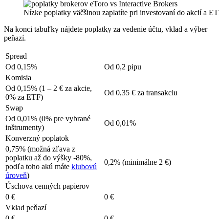
Nízke poplatky väčšinou zaplatíte pri investovaní do akcií a E
Na konci tabuľky nájdete poplatky za vedenie účtu, vklad a výber
peňazí.
Spread
Od 0,15%
Od 0,2 pipu
Komisia
Od 0,15% (1 – 2 € za akcie,
Od 0,35 € za transakciu
0% za ETF)
Swap
Od 0,01% (0% pre vybrané
Od 0,01%
inštrumenty)
Konverzný poplatok
0,75% (možná zľava z
poplatku až do výšky -80%,
0,2% (minimálne 2 €)
podľa toho akú máte
klubovú
úroveň
)
Úschova cenných papierov
0 €
0 €
Vklad peňazí
0 €
0 €