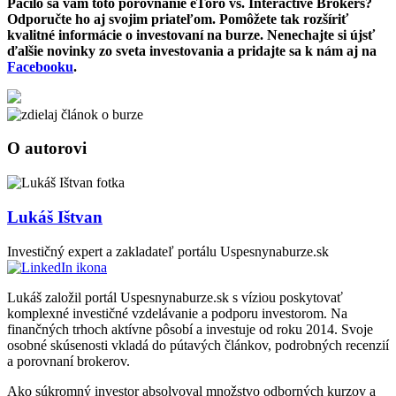
Páčilo sa vám toto porovnanie eToro vs. Interactive Brokers?
Odporučte ho aj svojim priateľom. Pomôžete tak rozšíriť
kvalitné informácie o investovaní na burze. Nenechajte si újsť
ďalšie novinky zo sveta investovania a pridajte sa k nám aj na
Facebooku
.
O autorovi
Lukáš Ištvan
Investičný expert a zakladateľ portálu Uspesnynaburze.sk
Lukáš založil portál Uspesnynaburze.sk s víziou poskytovať
komplexné investičné vzdelávanie a podporu investorom. Na
finančných trhoch aktívne pôsobí a investuje od roku 2014. Svoje
osobné skúsenosti vkladá do pútavých článkov, podrobných recenzií
a porovnaní brokerov.
Ako súkromný investor absolvoval množstvo odborných kurzov a