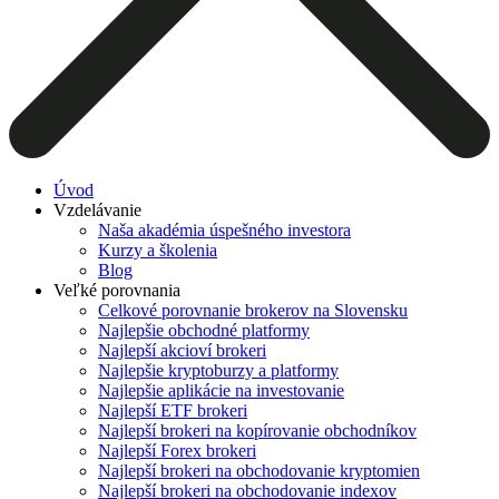
Úvod
Vzdelávanie
Naša akadémia úspešného investora
Kurzy a školenia
Blog
Veľké porovnania
Celkové porovnanie brokerov na Slovensku
Najlepšie obchodné platformy
Najlepší akcioví brokeri
Najlepšie kryptoburzy a platformy
Najlepšie aplikácie na investovanie
Najlepší ETF brokeri
Najlepší brokeri na kopírovanie obchodníkov
Najlepší Forex brokeri
Najlepší brokeri na obchodovanie kryptomien
Najlepší brokeri na obchodovanie indexov