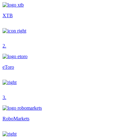
XTB
2.
eToro
3.
RoboMarkets