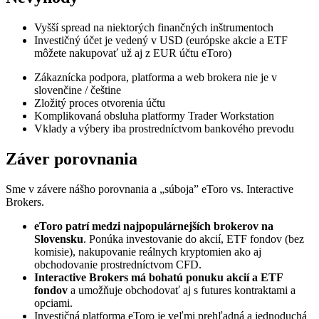
Vyšší spread na niektorých finančných inštrumentoch
Investičný účet je vedený v USD (európske akcie a ETF
môžete nakupovať už aj z EUR účtu eToro)
Zákaznícka podpora, platforma a web brokera nie je v
slovenčine / češtine
Zložitý proces otvorenia účtu
Komplikovaná obsluha platformy Trader Workstation
Vklady a výbery iba prostredníctvom bankového prevodu
Záver porovnania
Sme v závere nášho porovnania a „súboja” eToro vs. Interactive
Brokers.
eToro patrí medzi najpopulárnejších brokerov na
Slovensku
. Ponúka investovanie do akcií, ETF fondov (bez
komisie), nakupovanie reálnych kryptomien ako aj
obchodovanie prostredníctvom CFD.
Interactive Brokers má bohatú ponuku akcií a ETF
fondov
a umožňuje obchodovať aj s futures kontraktami a
opciami.
Investičná platforma eToro je veľmi prehľadná a jednoduchá