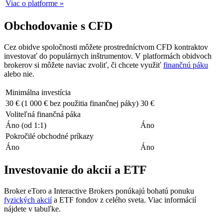
Viac o platforme »
Obchodovanie s CFD
Cez obidve spoločnosti môžete prostredníctvom CFD kontraktov
investovať do populárnych inštrumentov. V platformách obidvoch
brokerov si môžete naviac zvoliť, či chcete využiť
finančnú páku
alebo nie.
Minimálna investícia
30 € (1 000 € bez použitia finančnej páky)
30 €
Voliteľná finančná páka
Áno (od 1:1)
Áno
Pokročilé obchodné príkazy
Áno
Áno
Investovanie do akcií a ETF
Broker eToro a Interactive Brokers ponúkajú bohatú ponuku
fyzických akcií
a ETF fondov z celého sveta. Viac informácií
nájdete v tabuľke.