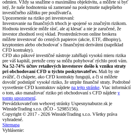
odmien. Vždy sa snažíme o maximálnu objektivitu, a môžete si byť
istý, že naše hodnotenia sú zamerané na poskytnutie najlepšieho
investičného zážitku pre používateľa.
Upozornenie na riziko pri investovaní:
Investovanie na finančných trhoch je spojené so značným rizikom.
Hodnota investície môže rásť, ale aj klesať a nie je zaručené, že
investor zhodnotí svoj vklad. Prostredníctvom online brokera
môžete investovať do cenných papierov (akcie, ETF, dlhopisy),
kryptomien alebo obchodovať s finančnými derivátmi (napríklad
CFD kontrakty).
CFD ako pákové investičné nástroje zahŕňajú vysokú mieru rizika
pre váš kapitál, pretože ceny sa môžu pohybovať rýchlo proti vám.
Na 52-74% účtov retailových investorov došlo k vzniku straty
pri obchodovaní CFD u týchto poskytovateľov.
Mali by ste
zvážiť, či chápete, ako CFD kontrakty fungujú, a či si môžete
dovoliť podstúpiť vysoké riziko, že utrpíte finančné straty. Podrobné
vysvetlenie CFD kontraktov nájdete
na tejto stránke
. Viac informácií
o tom, ako manažovať riziko pri obchodovaní s CFD nájdete
v
tomto upozornení
.
Prevádzkovateľom webovej stránky Uspesnynaburze.sk je
WinsideTrading s.r.o. (IČO - 52985156).
Copyright © 2017 - 2026 WinsideTrading s.r.o. Všetky práva
vyhradené.
Sitemapa
Vyhlásenie: