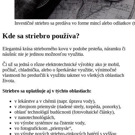
Investičné striebro sa predáva vo forme mincí alebo odliatkov (t
Kde sa striebro používa?
Elegantná krása strieborného kovu v podobe prsteňa, náramku či
náušníc nie je jedinou možnosťou využitia.
Či už sa jedná o rôzne elektrotechnické výrobky ako je mobil,
počítač, chladnička, alebo o šperkárske využitie, výnimočné
vlastnosti ho predurčili k využitiu takmer vo všetkých oblastiach
života.
Striebro sa uplatňuje aj v týchto oblastiach:
v lekárstve a v chémii (napr. úprava vody),
v zbrojnom priemysle (riadené strely, torpéda, ponorky),
oblasť technológií budúcnosti (fotovoltaické články),
v nanotechnológiách,
vo výrobe systémov na čistenie vody,
vo fotografickom „priemysle“,
vo výrobe nových striebro-zinkových batérií s vyššou