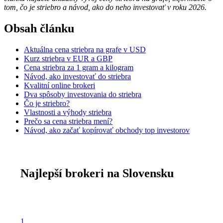
tom, čo je striebro a návod, ako do neho investovať v roku 2026.
Obsah článku
Aktuálna cena striebra na grafe v USD
Kurz striebra v EUR a GBP
Cena striebra za 1 gram a kilogram
Návod, ako investovať do striebra
Kvalitní online brokeri
Dva spôsoby investovania do striebra
Čo je striebro?
Vlastnosti a výhody striebra
Prečo sa cena striebra mení?
Návod, ako začať kopírovať obchody top investorov
Najlepší brokeri na Slovensku
1.