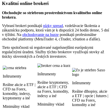
Kvalitní online brokeri
Obchodujte so striebrom prostredníctvom kvalitného online
brokera
.
Vybraní brokeri ponúkajú
nízky spread
, vzdelávacie školenia a
zákaznícku podporu, ktorá vám je k dispozícii 24 hodín denne, 5 dní
v týždni. Na
obchodovanie na burze
ponúkajú profesionálne
obchodné platformy (MetaTrader 4, cTrader, xStation a ďalšie).
Tieto spoločnosti sú regulované najprísnejšími európskymi
regulačnými úradmi. Služby týchto brokerov využívajú stovky až
tisícky slovenských a českých investorov.
Inštrumenty
Inštrumenty
Reálne kryptomeny,
Inštrumenty
Reálne akcie a ETF |
akcie a ETF | CFD
CFD na Forex,
na Forex, komodity,
Reálne dlhopisy, akcie
komodity, indexy,
indexy a iné
a ETF | opcie | futures |
kryptomeny a iné
CFD na Forex,
Minimálny vklad
komodity a iné
Minimálny vklad