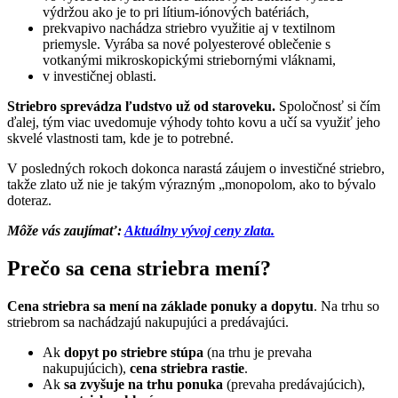
výdržou ako je to pri lítium-iónových batériách,
prekvapivo nachádza striebro využitie aj v textilnom
priemysle. Vyrába sa nové polyesterové oblečenie s
votkanými mikroskopickými striebornými vláknami,
v investičnej oblasti.
Striebro sprevádza ľudstvo už od staroveku.
Spoločnosť si čím
ďalej, tým viac uvedomuje výhody tohto kovu a učí sa využiť jeho
skvelé vlastnosti tam, kde je to potrebné.
V posledných rokoch dokonca narastá záujem o investičné striebro,
takže zlato už nie je takým výrazným „monopolom, ako to bývalo
doteraz.
Môže vás zaujímať:
Aktuálny vývoj ceny zlata.
Prečo sa cena striebra mení?
Cena striebra sa mení na základe ponuky a dopytu
. Na trhu so
striebrom sa nachádzajú nakupujúci a predávajúci.
Ak
dopyt po striebre stúpa
(na trhu je prevaha
nakupujúcich),
cena striebra rastie
.
Ak
sa
zvyšuje
na trhu ponuka
(prevaha predávajúcich),