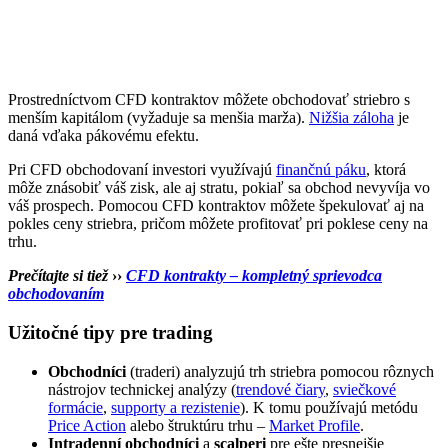
Prostredníctvom CFD kontraktov môžete obchodovať striebro s
menším kapitálom (vyžaduje sa menšia marža).
Nižšia záloha
je
daná vďaka pákovému efektu.
Pri CFD obchodovaní investori využívajú
finančnú páku
, ktorá
môže znásobiť váš zisk, ale aj stratu, pokiaľ sa obchod nevyvíja vo
váš prospech. Pomocou CFD kontraktov môžete špekulovať aj na
pokles ceny striebra, pričom môžete profitovať pri poklese ceny na
trhu.
Prečítajte si tiež
››
CFD kontrakty – kompletný sprievodca
obchodovaním
Užitočné tipy pre trading
Obchodníci
(traderi) analyzujú trh striebra pomocou rôznych
nástrojov technickej analýzy (
trendové čiary
,
sviečkové
formácie
,
supporty a rezistenie
). K tomu používajú metódu
Price Action
alebo štruktúru trhu –
Market Profile
.
Intradenní obchodníci
a
scalperi
pre ešte presnejšie