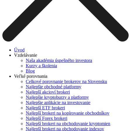
Úvod
Vzdelávanie
Naša akadémia úspešného investora
Kurzy a školenia
Blog
Veľké porovnania
Celkové porovnanie brokerov na Slovensku
Najlepšie obchodné platformy
Najlepší akcioví brokeri
Najlepšie kryptoburzy a platformy
Najlepšie aplikácie na investovanie
Najlepší ETF brokeri
Najlepší brokeri na kopírovanie obchodníkov
Najlepší Forex brokeri
Najlepší brokeri na obchodovanie kryptomien
Najlepší brokeri na obchodovanie indexov