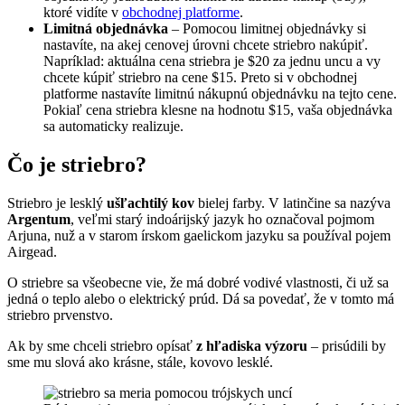
ktoré vidíte v
obchodnej platforme
.
Limitná objednávka
– Pomocou limitnej objednávky si
nastavíte, na akej cenovej úrovni chcete striebro nakúpiť.
Napríklad: aktuálna cena striebra je $20 za jednu uncu a vy
chcete kúpiť striebro na cene $15. Preto si v obchodnej
platforme nastavíte limitnú nákupnú objednávku na tejto cene.
Pokiaľ cena striebra klesne na hodnotu $15, vaša objednávka
sa automaticky realizuje.
Čo je striebro?
Striebro je lesklý
ušľachtilý kov
bielej farby. V latinčine sa nazýva
Argentum
, veľmi starý indoárijský jazyk ho označoval pojmom
Arjuna, nuž a v starom írskom gaelickom jazyku sa používal pojem
Airgead.
O striebre sa všeobecne vie, že má dobré vodivé vlastnosti, či už sa
jedná o teplo alebo o elektrický prúd. Dá sa povedať, že v tomto má
striebro prvenstvo.
Ak by sme chceli striebro opísať
z hľadiska výzoru
– prisúdili by
sme mu slová ako krásne, stále, kovovo lesklé.