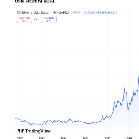
cena striebra klesá
.