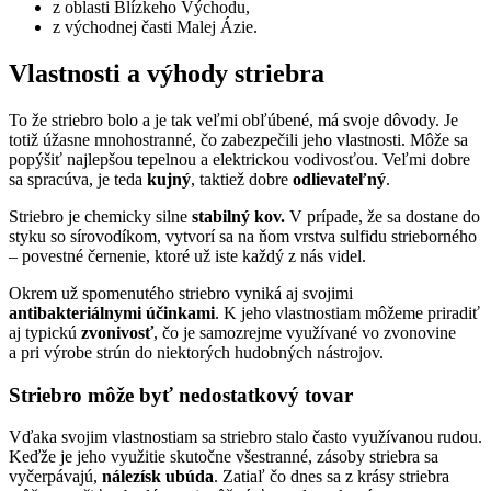
z oblasti Blízkeho Východu,
z východnej časti Malej Ázie.
Vlastnosti a výhody striebra
To že striebro bolo a je tak veľmi obľúbené, má svoje dôvody. Je
totiž úžasne mnohostranné, čo zabezpečili jeho vlastnosti. Môže sa
popýšiť najlepšou tepelnou a elektrickou vodivosťou. Veľmi dobre
sa spracúva, je teda
kujný
, taktiež dobre
odlievateľný
.
Striebro je chemicky silne
stabilný kov.
V prípade, že sa dostane do
styku so sírovodíkom, vytvorí sa na ňom vrstva sulfidu strieborného
– povestné černenie, ktoré už iste každý z nás videl.
Okrem už spomenutého striebro vyniká aj svojimi
antibakteriálnymi účinkami
. K jeho vlastnostiam môžeme priradiť
aj typickú
zvonivosť
, čo je samozrejme využívané vo zvonovine
a pri výrobe strún do niektorých hudobných nástrojov.
Striebro môže byť nedostatkový tovar
Vďaka svojim vlastnostiam sa striebro stalo často využívanou rudou.
Keďže je jeho využitie skutočne všestranné, zásoby striebra sa
vyčerpávajú,
nálezísk ubúda
. Zatiaľ čo dnes sa z krásy striebra