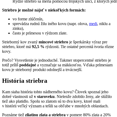
Rýdze striebro sa meria pomocou trójskych uncí, z ktorých jed
Striebro je možné nájsť v niekoľkých formách:
vo forme zlúčenín,
sprevádza rudnú žilu iného kovu (napr. olova,
medi
, niklu a
zinku),
často je prímesou v rýdzom zlate.
Strieborný kov zvaný
mincové striebro
je šperkársky výraz pre
striebro, ktoré má
92,5 %
rýdzosti. Tie ostatné percentá tvoria rôzne
kovy.
Prečo? Vysvetlenie je jednoduché. Takmer stopercentné striebro je
totiž príliš
poddajné
a vyznačuje sa mäkkosťou. Vďaka prímesiam
kovu je strieborný produkt odolnejší a trvácnejší.
História striebra
Kam siaha história tohto nádherného kovu? Človek spoznal jeho
dobré vlastnosti už
v staroveku
. Nielenže zdobilo ženy, ale slúžilo
tiež ako platidlo. Spolu so zlatom sú to dva kovy, ktoré mali
v histórii veľký význam a tešili sa obľube v mnohých oblastiach.
Poznáme tiež
zliatinu zlata a striebra
v pomere 80% zlata a 20%