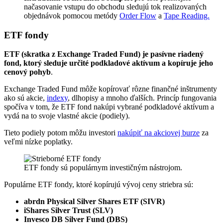
načasovanie vstupu do obchodu sledujú tok realizovaných
objednávok pomocou metódy
Order Flow
a
Tape Reading.
ETF fondy
ETF (skratka z Exchange Traded Fund) je pasívne riadený
fond, ktorý sleduje určité podkladové aktívum a kopíruje jeho
cenový pohyb
.
Exchange Traded Fund môže kopírovať rôzne finančné inštrumenty
ako sú akcie,
indexy
, dlhopisy a mnoho ďalších. Princíp fungovania
spočíva v tom, že ETF fond nakúpi vybrané podkladové aktívum a
vydá na to svoje vlastné akcie (podiely).
Tieto podiely potom môžu investori
nakúpiť na akciovej burze
za
veľmi nízke poplatky.
ETF fondy sú populárnym investičným nástrojom.
Populárne ETF fondy, ktoré kopírujú vývoj ceny striebra sú:
abrdn Physical Silver Shares ETF (SIVR)
iShares Silver Trust (SLV)
Invesco DB Silver Fund (DBS)