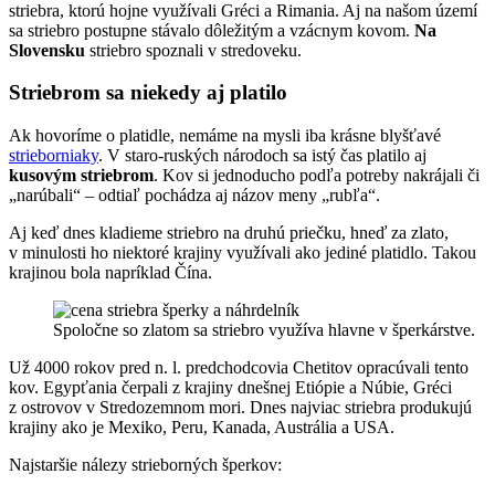
striebra, ktorú hojne využívali Gréci a Rimania. Aj na našom území
sa striebro postupne stávalo dôležitým a vzácnym kovom.
Na
Slovensku
striebro spoznali v stredoveku.
Striebrom sa niekedy aj platilo
Ak hovoríme o platidle, nemáme na mysli iba krásne blyšťavé
strieborniaky
. V staro-ruských národoch sa istý čas platilo aj
kusovým striebrom
. Kov si jednoducho podľa potreby nakrájali či
„narúbali“ – odtiaľ pochádza aj názov meny „rubľa“.
Aj keď dnes kladieme striebro na druhú priečku, hneď za zlato,
v minulosti ho niektoré krajiny využívali ako jediné platidlo. Takou
krajinou bola napríklad Čína.
Spoločne so zlatom sa striebro využíva hlavne v šperkárstve.
Už 4000 rokov pred n. l. predchodcovia Chetitov opracúvali tento
kov. Egypťania čerpali z krajiny dnešnej Etiópie a Núbie, Gréci
z ostrovov v Stredozemnom mori. Dnes najviac striebra produkujú
krajiny ako je Mexiko, Peru, Kanada, Austrália a USA.
Najstaršie nálezy strieborných šperkov: