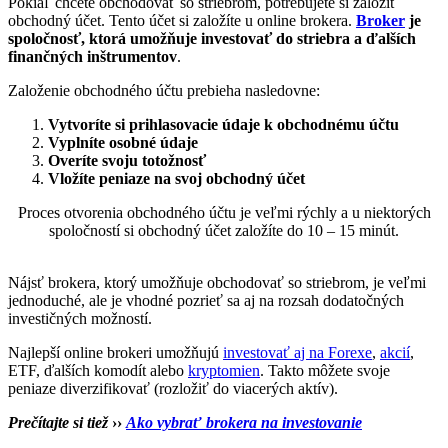
Pokiaľ chcete obchodovať so striebrom, potrebujete si založiť
obchodný účet. Tento účet si založíte u online brokera.
Broker
je
spoločnosť, ktorá umožňuje investovať do striebra a ďalších
finančných inštrumentov
.
Založenie obchodného účtu prebieha nasledovne:
Vytvoríte si prihlasovacie údaje k obchodnému účtu
Vyplníte osobné údaje
Overíte svoju totožnosť
Vložíte peniaze na svoj obchodný účet
Proces otvorenia obchodného účtu je veľmi rýchly a u niektorých
spoločností si obchodný účet založíte do 10 – 15 minút.
Nájsť brokera, ktorý umožňuje obchodovať so striebrom, je veľmi
jednoduché, ale je vhodné pozrieť sa aj na rozsah dodatočných
investičných možností.
Najlepší online brokeri umožňujú
investovať aj na Forexe
,
akcií
,
ETF, ďalších komodít alebo
kryptomien
. Takto môžete svoje
peniaze diverzifikovať (rozložiť do viacerých aktív).
Prečítajte si tiež
››
Ako vybrať brokera na investovanie