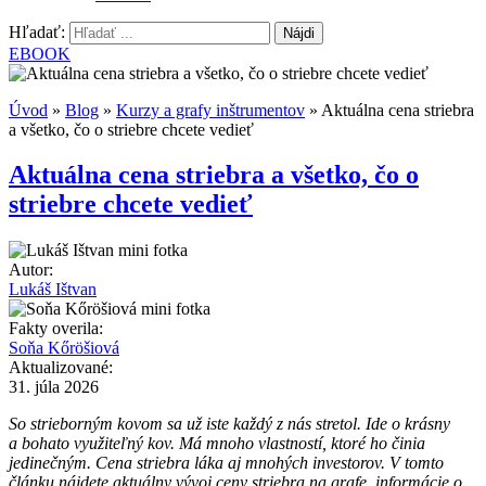
Hľadať:
EBOOK
Úvod
»
Blog
»
Kurzy a grafy inštrumentov
»
Aktuálna cena striebra
a všetko, čo o striebre chcete vedieť
Aktuálna cena striebra a všetko, čo o
striebre chcete vedieť
Autor:
Lukáš Ištvan
Fakty overila:
Soňa Kőröšiová
Aktualizované:
31. júla 2026
So strieborným kovom sa už iste každý z nás stretol. Ide o krásny
a bohato využiteľný kov. Má mnoho vlastností, ktoré ho činia
jedinečným. Cena striebra láka aj mnohých investorov. V tomto
článku nájdete aktuálny vývoj ceny striebra na grafe, informácie o