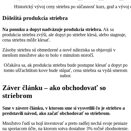
Historický vývoj ceny striebra po súčasnosť kurz, graf a vývoj 
Dôležitá produkcia striebra
Na ponuku a dopyt nadväzuje produkcia striebra.
Ak sa
produkcia striebra zvýši, ale dopyt po striebre klesá, alebo stagnuje,
cena striebra môže klesať.
Zásoby striebra sú obmedzené a nové náleziska sa objavujú v
menšom množstve ako to bolo v minulom storočí.
Očakáva sa, ak produkcia striebra bude postupne klesať a dopyt po
tomto ušľachtilom kove bude stúpať, cena striebra sa vydá smerom
nahor.
Záver článku – ako obchodovať so
striebrom
Sme v závere článku, v ktorom sme si vysvetlili čo je striebro a
predstavili návod, ako začať obchodovať so striebrom
.
Množstvo ľudí sa bojí investovať a preto radšej nechá svoje peniaze
na sporiacom účte, na ktorom sotva dosiahne 3% ročné zhodnotenie.