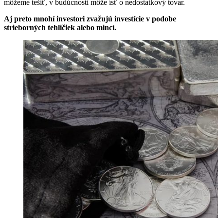
môžeme tešiť, v budúcnosti môže ísť o nedostatkový tovar.
Aj preto mnohí investori zvažujú investície v podobe
strieborných tehličiek alebo mincí.