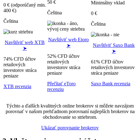
50 €
Minimálny vklad
0 € (odporúčaný min.
400 €)
Čeština
0 €
Čeština
Čeština
Navštíviť web Etoro
Navštíviť web XTB
Navštíviť Saxo Bank
➤
➤
➤
52% CFD účtov
74% CFD účtov
retailových
61% CFD účtov
retailových
investorov stráca
retailových investorov
investorov stráca
peniaze
stráca peniaze
peniaze
Přečítať eToro
Saxo Bank recenzia
XTB recenzia
recenziu
Týchto a ďalších kvalitných online brokerov si môžete navzájom
porovnať v našom prehľadnom porovnaní najlepších brokerov na
obchodovanie so striebrom.
Ukázať porovnanie brokerov