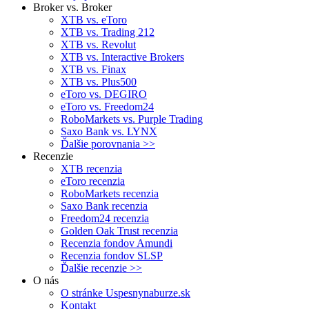
Broker vs. Broker
XTB vs. eToro
XTB vs. Trading 212
XTB vs. Revolut
XTB vs. Interactive Brokers
XTB vs. Finax
XTB vs. Plus500
eToro vs. DEGIRO
eToro vs. Freedom24
RoboMarkets vs. Purple Trading
Saxo Bank vs. LYNX
Ďalšie porovnania >>
Recenzie
XTB recenzia
eToro recenzia
RoboMarkets recenzia
Saxo Bank recenzia
Freedom24 recenzia
Golden Oak Trust recenzia
Recenzia fondov Amundi
Recenzia fondov SLSP
Ďalšie recenzie >>
O nás
O stránke Uspesnynaburze.sk
Kontakt