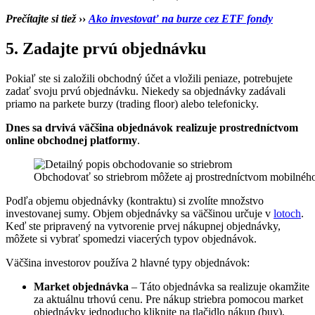
Prečítajte si tiež
››
Ako investovať na burze cez ETF fondy
5. Zadajte prvú objednávku
Pokiaľ ste si založili obchodný účet a vložili peniaze, potrebujete
zadať svoju prvú objednávku. Niekedy sa objednávky zadávali
priamo na parkete burzy (trading floor) alebo telefonicky.
Dnes sa drvivá väčšina objednávok realizuje prostredníctvom
online obchodnej platformy
.
Obchodovať so striebrom môžete aj prostredníctvom mobilného
Podľa objemu objednávky (kontraktu) si zvolíte množstvo
investovanej sumy. Objem objednávky sa väčšinou určuje v
lotoch
.
Keď ste pripravený na vytvorenie prvej nákupnej objednávky,
môžete si vybrať spomedzi viacerých typov objednávok.
Väčšina investorov používa 2 hlavné typy objednávok:
Market objednávka
– Táto objednávka sa realizuje okamžite
za aktuálnu trhovú cenu. Pre nákup striebra pomocou market
objednávky jednoducho kliknite na tlačidlo nákup (buy),