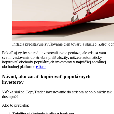
Inflácia predstavuje zvyšovanie cien tovaru a služieb. Zdroj o
Pokiaľ aj vy by ste radi investovali svoje peniaze, ale zdá sa vám
svet investovania do striebra príliš zložitý, môžete automaticky
kopírovať obchody populárnych investorov v najväčšej sociálnej
obchodnej platforme
eToro
.
Návod, ako začať kopírovať populárnych
investorov
Vďaka službe CopyTrader investovanie do striebra nebolo nikdy tak
dostupné!
Ako to prebieha:
Založíte si obchodný účet u brokera