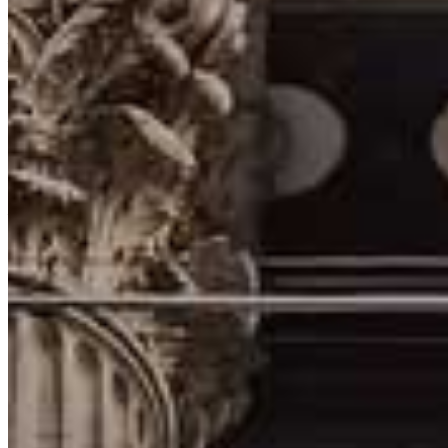
Každý obchodník sa musí vyznať v cenových grafoch. Ich analýza – čiž
zvládne.
V tomto článku si predstavíme najpoužívanejšie typy grafov
Lukáš Ištvan
30.apríl 2018
12. mája 2026
Pridaj komentár
Kategórie
T
Čo je support a rezistencia?
Levely supportu a rezistencie predstavujú úplný základ obchodovania n
support a rezistencia.
[ Pokračovať v čítaní… ]
Najnovšie články
Je SEIF Finance podvod alebo v poriadku? Môj test bezpečnos
15. júla 2026