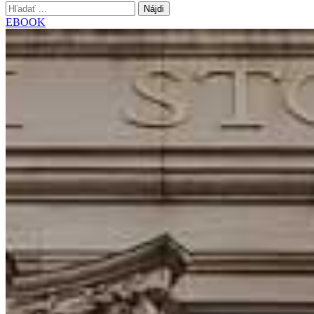
Hľadať:
EBOOK
Blog o investovaní na burze
Vitajte vo svete investovania na burze. V našom blogu nájdete množst
Technická analýza
Lukáš Ištvan
15.máj 2018
12. mája 2026
Pridaj komentár
Kategórie
T
Čo je trendová čiara a ako ju správne zakr
Trendové čiary sú veľmi populárnym nástrojom využívaným k identifik
kreslenia trendových čiar a objasníme si, čo je trendová čiara (trend li
Lukáš Ištvan
9.máj 2018
12. mája 2026
Pridaj komentár
Kategórie
Te
Čo je sviečkový graf a aké typy grafov po