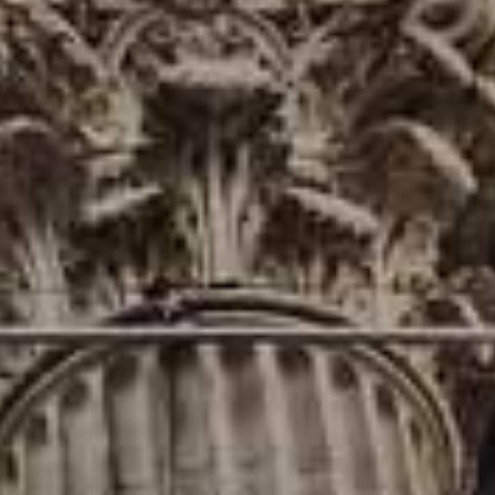
môže zdať ťažké porozumieť im, po menšom prieskume to iste každý
s týmito pojmami nestretli. V tomto článku si vysvetlíme, čo je