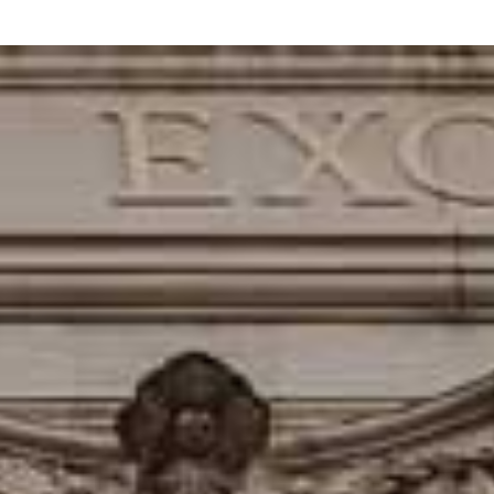
tatné informácie nájdete vysvetlené aj na praktických príkladoch.
ndové čiary kresliť. V nasledujúcom článku rozoberieme metodiku