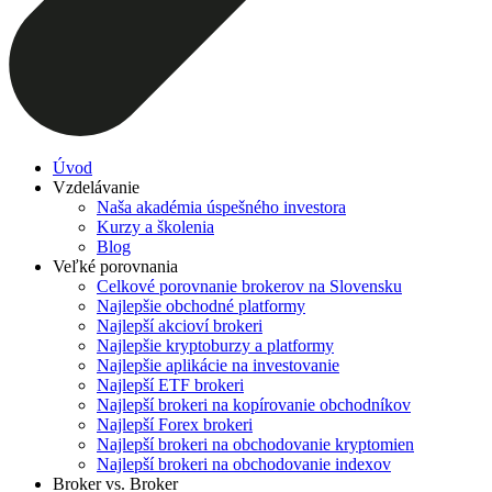
Úvod
Vzdelávanie
Naša akadémia úspešného investora
Kurzy a školenia
Blog
Veľké porovnania
Celkové porovnanie brokerov na Slovensku
Najlepšie obchodné platformy
Najlepší akcioví brokeri
Najlepšie kryptoburzy a platformy
Najlepšie aplikácie na investovanie
Najlepší ETF brokeri
Najlepší brokeri na kopírovanie obchodníkov
Najlepší Forex brokeri
Najlepší brokeri na obchodovanie kryptomien
Najlepší brokeri na obchodovanie indexov
Broker vs. Broker