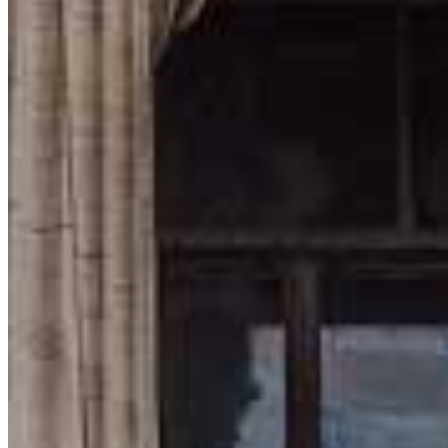
Je InvestingFox podvod alebo v poriadku? Môj test bezpečnost
02. júla 2026
XTB vs. IG – detailné porovnanie
12. marca 2026
Kategórie