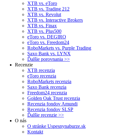
XTB vs. eToro
XTB vs. Trading 212
XTB vs. Revolut
XTB vs. Interactive Brokers
XTB vs. Finax
XTB vs. Plus500
eToro vs. DEGIRO
eToro vs. Freedom24
RoboMarkets vs. Purple Trading
Saxo Bank vs. LYNX
Ďalšie porovnania >>
Recenzie
XTB recenzia
eToro recenzia
RoboMarkets recenzia
Saxo Bank recenzia
Freedom24 recenzia
Golden Oak Trust recenzia
Recenzia fondov Amundi
Recenzia fondov SLSP
Ďalšie recenzie >>
O nás
O stránke Uspesnynaburze.sk
Kontakt