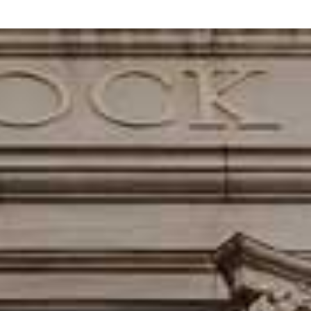
vo užitočných článkov o investovaní na finančných trhoch. Všetky pods
echnická analýza
esliť?
ácií dôležitých cenových úrovní. Existuje však niekoľko zásad ako tre
ne).
[ Pokračovať v čítaní… ]
chnická analýza
známe?