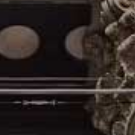
e čítanie informácií z grafov je veľmi dôležitá. Aj keď sa spočiatku 
 a podrobne popíšeme sviečkový graf.
[ Pokračovať v čítaní… ]
echnická analýza
a burze. Ak sa zaoberáte technickou analýzou, nie je možné, aby ste sa 
ti 2026